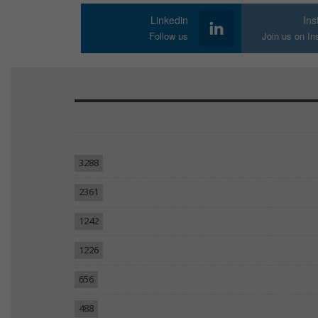
Linkedin
In
Follow us
Join us on I
3288
2361
1242
1226
656
488