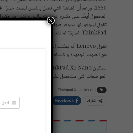
1350، ورغم أن الشاشة التي تعمل باللمس ليست خيارًا ا
×
تقول لينوفو إنها ستوفر صوتًا وتسجيلًا “مذهلاً” تجربة، وم
ThinkPad السابقة لم تقدم جودة الصوت.
عن الصوت الجديدة واكتشاف الوجود البشري التي تتيح تس
المواصفات التي ستحصل عليها لسعر الدخول.
Thinkpad X1
intel
شارك
ddIt
Twitter
Facebook