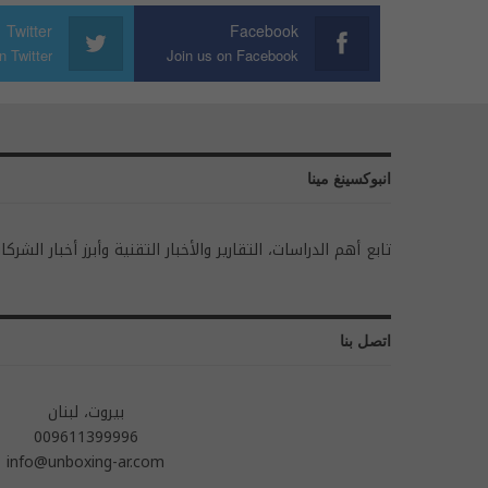
Twitter
Facebook
n Twitter
Join us on Facebook
انبوكسينغ مينا
تابع أهم الدراسات، التقارير والأخبار التقنية وأبرز أخبار الشركا
اتصل بنا
بيروت، لبنان
009611399996
info@unboxing-ar.com