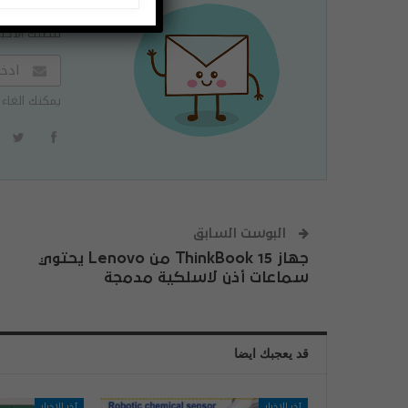
اشتراك
لتصلك الاخبا
يمكنك الغاء 
البوست السابق
جهاز ThinkBook 15 من Lenovo يحتوي
سماعات أذن لاسلكية مدمجة
قد يعجبك ايضا
آخر الاخبار
آخر الاخبار