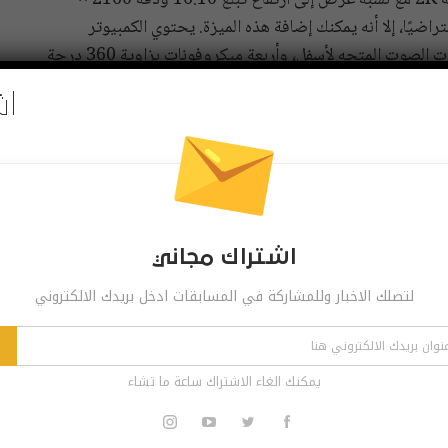
بالنسبة لشاشته، يتميز X1 Nano بشاشة مقاس 13 بوصة 2K مع نسبة عرض إلى ارتفاع تبلغ 16:10 ودقة 2160 ×
فتراضيًا، إلا أنه يمكنك إضافة هذه الميزة. يحتوي الكمبيوتر
المحمول أيضًا على مكبري ترددات عالية، واثنين من مكبرات الصوت المتجه لأسفل، وأربعة ميكروفونات بزاوية 360 درجة
ع ذلك، يبدو هذا أمرًا صعبًا، مع الأخذ في الاعتبار أن أجهزة
اش
تقول Lenovo أنه يمكنك الوثوق بأمان عملك مع X1 Nano بفضل مجموعة الأمان المحدثة، بما في ذلك تقنية الكشف
جيل الدخول بدون لمس وإغلاق الكمبيوتر عند الابتعاد.
سيكون ThinkPad X1 Nano متاحًا في وقت ما في الربع الرابع بدءًا من 1،399 دولارًا – لكن Lenovo لم تقل
اشتراك مجاني
لتصلك الاخبار وللمشاركة في المسابقات ادخل بريدك الالكتروني
Pinterest
Re
يمكنك الغاء الاشتراك ساعة ما تشاء