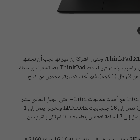
أعلنت لينوفو عن أحدث إضافة إلى مجموعة ThinkPad X1: X1 Nano، وتقول الشركة إن ميزاتها يجب أن تجعلها
كمبيوتر محمول أنيقًا ولكنه قوي ومثالي لمحترفي الأعمال، ولسبب واحد، فإن أحدث ThinkPad يتم تشغيله بواسطة
معالجات Intel Core من الجيل الحادي عشر؛ ويقل وزنه عن 2 رطل (1 كجم)، فهو أخف كمبيوتر محمول من إنتاج
X1 Nano هو أول ThinkPad يعتمد على منصة Intel Evo مع أحدث معالجات Intel – حتى الجيل الحادي عشر
من Core i7 – والأول مع إمكانات 5G. يمكن تهيئته بذاكرة تصل إلى 16 جيجابايت LPDDR4x وتخزين يصل إلى 1
تيرابايت PCIe SSD، وتعد Lenovo أيضًا بعمر بطارية يصل إلى 17 ساعة لتشغيل إنتاجيتك إذا لم تكن بالقرب من