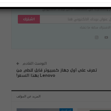
 مجاني
ر وللمشاركة في المسابقات ادخل بريدك الالكتروني
اشترك
الاشتراك ساعة ما تشاء
البوست القادم
تعرف على أول جهاز كمبيوتر قابل للطي من
Lenovo بهذا السعر!
المزيد عن المؤلف
آخر الاخبار