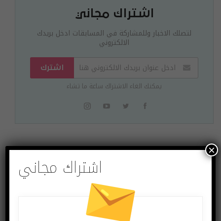
اشتراك مجاني
لتصلك الاخبار وللمشاركة في المسابقات ادخل بريدك
الالكتروني
اشترك
يمكنك الغاء الاشتراك ساعة ما تشاء
×
البوست السابق
البوست القادم
اشتراك مجاني
ترامب يبارك اتفاق
أميركا لن تقتل تيك
تيك توك مع شركة
توك
“أوراكل”