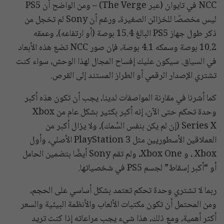
NCC في تايوان (عبر The Verge) – ومن الواضح أن PS5
ليس مخصصًا للخزائن الصغيرة، ورغم أن Sony لم تخجل من
ذكر طول جهاز PS5 البالغ 15.4 بوصة (أو ارتفاعه)، وعمقه
10.2 بوصة وسمكه 4.1 بوصة، فإن صور NCC تضع هذه الأبعاد
في السياق. سيكون عليك إفساح المجال لهذا الوحش، سواء كنت
تشتري الإصدار الرقمي أو الطراز المستند إلى القرص.
كما أشرنا في مقارنة المواصفات لدينا، يجب أن تكون هذه أكبر
وحدة تحكم حتى الآن، إنه أكبر بكثير بشكل عام من Xbox
Series X (إن لم يكن بنفس السُمك)، ولا يزال أكبر من
العملاقين الأسطوريين مثل PlayStation 3 الأصلي، وأول
Xbox ، و Xbox One، ولم تقم Sony أيضًا بتضمين الحامل
أو “أكبر إسقاط” لجسم PS5 في شخصياتها.
ربما لا تشتري وحدة تحكم تعتمد بشكل أساسي على الحجم،
ومن المحتمل أن تكون مكتبات الألعاب والأنظمة البيئية والسعر
أكثر أهمية، ومع ذلك، هذا شيء يجب مراعاته إذا كنت تريد