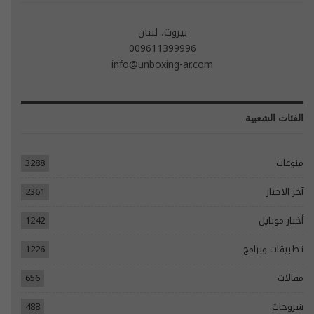
بيروت، لبنان
009611399996
info@unboxing-ar.com
الفئات الشعبية
منوعات
3288
آخر الاخبار
2361
أخبار موبايل
1242
تطبيقات وبرامج
1226
مقالات
656
شروحات
488