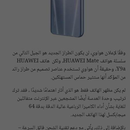
وفقًا لإعلان هواوي، لن يكون الطراز الجديد هو الجيل التالي من
سلسلة هواتف HUAWEI Mate، ولكن هاتف HUAWEI
Y9a، وحقيقةً أن هواوي تستخدم عناصر تصميم من طراز رائد
من المؤكد أنها ستثير حماس المستهلكين.
لم يكن مظهر الهاتف فقط هو الذي أثار اهتمامًا شديدًا ، فقد ترك
ترتيب وحدة العدسة أيضًا المشجعين عبر الإنترنت متفائلين
للغاية بشأن أداء الكاميرا الرباعية عالية الدقة بدقة 64
ميجابكسل لهذا الهاتف الجديد.
بالإضافة إلى ذلك، يأتي مع دعم تقنية الشحن فائق السرعة –