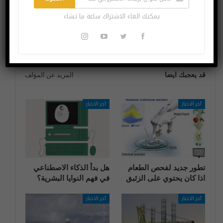
مستخدمو
تطبيق تخطيط القلب
سامسونغ يجب
وإشعار اضطراب
يمكنك الغاء الاشتراك ساعة ما تشاء
عليهم تحديث
النَّظْم يتوفران اليوم
هواتفهم فورا
على Apple Watch
قد يعجبك ايضا
المزيد عن المؤلف
آخر الاخبار
آخر الاخبار
تطور جديد لفحص الطعام
هل بدأ الذكاء الاصطناعي
اذا كان يحتوي على الزئبق
في فهم النوايا البشرية؟
آخر الاخبار
آخر الاخبار