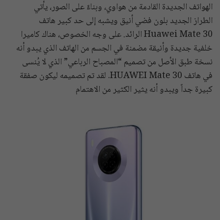
الهواتف الجديدة القادمة من هواوي، وبناءً على الصور، يأتي
الطراز الجديد بلون فضي أنيق ويشبه إلى حد كبير هاتف
Huawei Mate 30 الرائد. على وجه الخصوص، هناك كاميرا
خلفية جديدة وأنيقة مضمنة في الجسم من الهاتف الذي يبدو أنه
نسخة طبق الأصل من تصميم “المصباح الرباعي” الذي لا يُنسى
في هاتف HUAWEI Mate 30. لقد تم تصميمه ليكون صفقة
كبيرة جداً ويبدو أنه يثير الكثير من الاهتمام