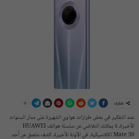
شارك
عند التفكير في بعض طرازات هواوي الشهيرة على مدار السنوات
الأخيرة، لا يمكنك التغاضي عن سلسلة هواتف HUAWEI
Mate 30 الكلاسيكية. في الآونة الأخيرة، كشف ملصق عن أحد