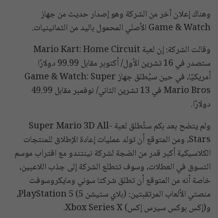
وهناك إعلان آخر من الشركة وهو إصدار حديث من جهاز
Game & Watch الأصلي المحمول باليد من الثمانينيات.
وقالت الشركة: إن لعبة Mario Kart: Home Circuit
ستصدر في 16 تشرين الأول/ أكتوبر مقابل 99.99 دولارًا
أمريكيًا، في حين سيُطلق جهاز Game & Watch: Super
Mario Bros في 13 تشرين الثاني/ نوفمبر مقابل 49.99
دولارًا.
ولم يتضح بعد بكم ستُطلق لعبة Super Mario 3D All-
Stars، ومن المتوقع أن تولد عمليات إعادة الإطلاق للمنتجات
الكلاسيكية أكبر قدر من الضجة لشركة نينتندو مع اقتراب موسم
التسوق في العطلات، وسوف تتطلع الشركة إلى جذب اللاعبين،
خاصة أنه من المتوقع أن تطلق شركتا سوني ومايكروسوفت
منصتي الألعاب المرتقبتين: (بلاي ستيشن 5) PlayStation 5،
و(إكس بوكس سيرس إكس) Xbox Series X.