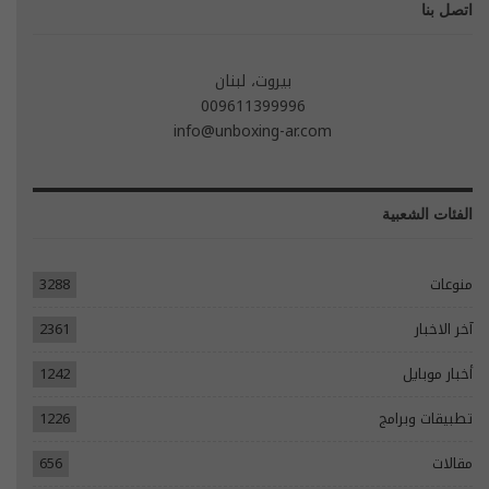
اتصل بنا
بيروت، لبنان
009611399996
info@unboxing-ar.com
الفئات الشعبية
منوعات
3288
آخر الاخبار
2361
أخبار موبايل
1242
تطبيقات وبرامج
1226
مقالات
656