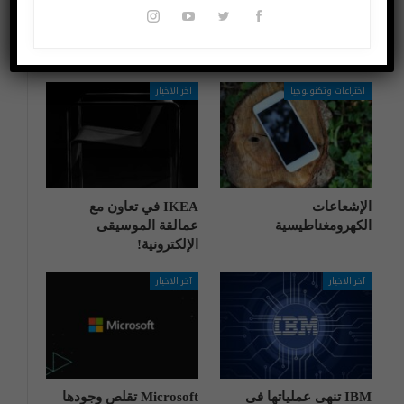
قد يعجبك ايضا
المزيد عن المؤلف
اختراعات وتكنولوجيا
آخر الاخبار
الإشعاعات
IKEA في تعاون مع
الكهرومغناطيسية
عمالقة الموسيقى
الإلكترونية!
آخر الاخبار
آخر الاخبار
IBM تنهی عملیاتها فی
Microsoft تقلص وجودها