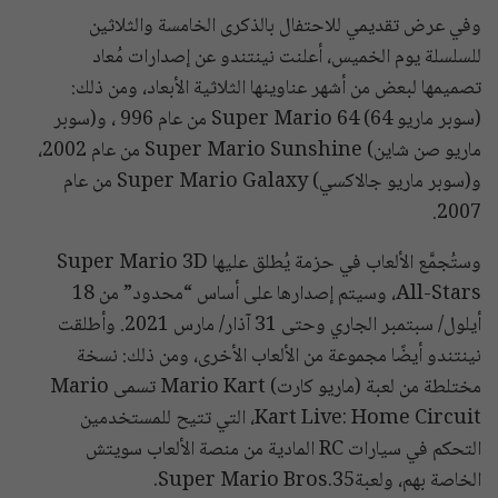
وفي عرض تقديمي للاحتفال بالذكرى الخامسة والثلاثين
للسلسلة يوم الخميس، أعلنت نينتندو عن إصدارات مُعاد
تصميمها لبعض من أشهر عناوينها الثلاثية الأبعاد، ومن ذلك:
(سوبر ماريو 64) Super Mario 64 من عام 996 ، و(سوبر
ماريو صن شاين) Super Mario Sunshine من عام 2002،
و(سوبر ماريو جالاكسي) Super Mario Galaxy من عام
2007.
وستُجمَّع الألعاب في حزمة يُطلق عليها Super Mario 3D
All-Stars، وسيتم إصدارها على أساس “محدود” من 18
أيلول/ سبتمبر الجاري وحتى 31 آذار/ مارس 2021. وأطلقت
نينتندو أيضًا مجموعة من الألعاب الأخرى، ومن ذلك: نسخة
مختلطة من لعبة (ماريو كارت) Mario Kart تسمى Mario
Kart Live: Home Circuit، التي تتيح للمستخدمين
التحكم في سيارات RC المادية من منصة الألعاب سويتش
الخاصة بهم، ولعبةSuper Mario Bros.35.