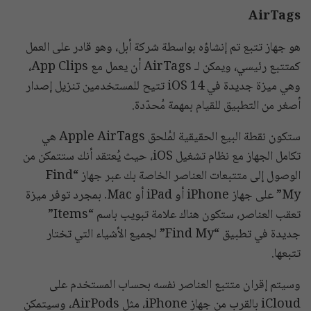
AirTags
هو جهاز تتبع تم إنشاؤه بواسطة شركة أبل، وهو قادر على العمل
كمتتبع رئيسي، ويمكن لـ AirTags أن يعمل مع App Clips،
وهي ميزة جديدة في iOS 14 تتيح للمستخدمين تنزيل إصدار
أصغر من التطبيق للقيام بمهمة مُحدّدة.
ستكون نقطة البيع الحقيقية لمُلحق Apple AirTags هي
تكامل الجهاز مع نظام تشغيل iOS، حيث يُعتقد أنك ستتمكن من
الوصول إلى متتبعات العناصر الخاصة بك عبر جهاز “Find
My” على جهاز iPhone أو iPad أو Mac. بمجرد توفر ميزة
تعقب العناصر، ستكون هناك علامة تبويب باسم “Items”
جديدة في تطبيق “Find My” لجميع الأشياء التي تختار
تتبعها.
وسيتم إقران متتبع العناصر نفسه بحساب المستخدم على
iCloud بالقرب من جهاز iPhone، مثل AirPods، وسيتمكن