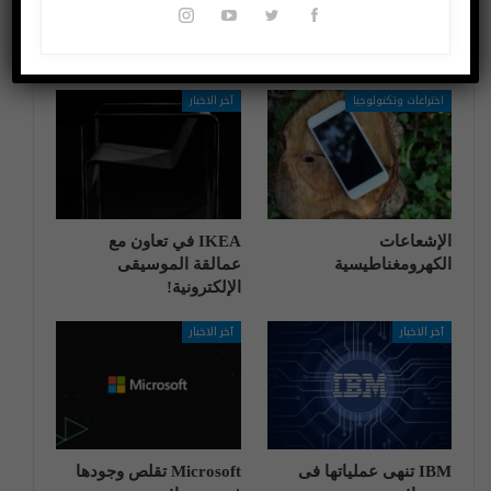
قد يعجبك ايضا
المزيد عن المؤلف
اختراعات وتكنولوجيا
آخر الاخبار
الإشعاعات
IKEA في تعاون مع
الكهرومغناطيسية
عمالقة الموسيقى
الإلكترونية!
آخر الاخبار
آخر الاخبار
IBM تنهی عملیاتها فی
Microsoft تقلص وجودها