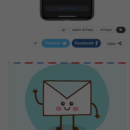
airtags
apple airtags
ابل
شارك
Twitter
Facebook