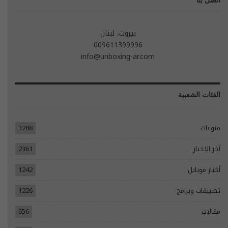
اتصل بنا
بيروت، لبنان
009611399996
info@unboxing-ar.com
الفئات الشعبية
منوعات
3288
آخر الاخبار
2361
أخبار موبايل
1242
تطبيقات وبرامج
1226
مقالات
656