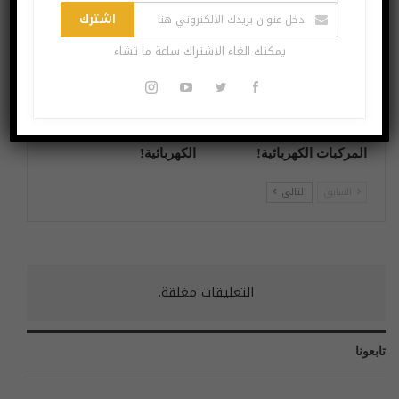
آخر الاخبار
آخر الاخبار
اشترك
يمكنك الغاء الاشتراك ساعة ما تشاء
Honda وSony تتحدان لبناء
BMW توسّع امبراطوريتها
المركبات الكهربائية!
الكهربائية!
السابق
التالي
التعليقات مغلقة.
تابعونا