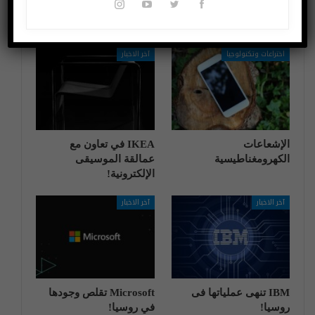
قد يعجبك ايضا
المزيد عن المؤلف
اختراعات وتكنولوجيا
آخر الاخبار
الإشعاعات
IKEA في تعاون مع
الكهرومغناطيسية
عمالقة الموسيقى
الإلكترونية!
آخر الاخبار
آخر الاخبار
IBM تنهی عملیاتها فی
Microsoft تقلص وجودها
روسیا!
في روسيا!