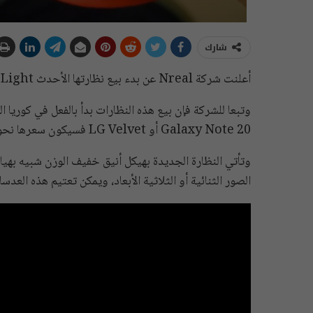
شارك
أعلنت شركة Nreal عن بدء بيع نظارتها الأحدث Nreal Light المخصصة لتقنيات الواقع الافتراضي والمعزز.
Galaxy Note 20 أو LG Velvet فسيكون سعرها نحو 295 دولارا فقط.
وتأتي النظارة الجديدة بهيكل أنيق خفيف الوزن شبيه بهي
الصور الثنائية أو الثلاثية الأبعاد، ويمكن تعتيم هذه العدسات بعد