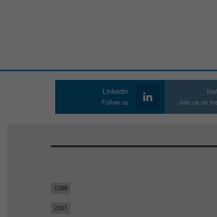
Linkedin
In
Follow us
Join us on I
3288
2361