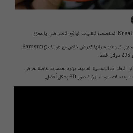
وتبعا للشركة فإن بيع هذه النظارات بدأ بالفعل في كوريا الجنوبية، وعند شرائها كعرض خاص مع هواتف Samsung
اكل النظارات الشمسية العادية، مزود بعدسات خاصة لعرض
سات سوداء لرؤية صور 3D بشكل أفضل.