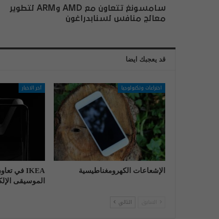
سامسونغ تتعاون مع AMD وARM لتطوير
معالج منافس لسنابدراغون
قد يعجبك ايضا
اختراعات وتكنولوجيا
آخر الاخبار
الإشعاعات الكهرومغناطيسية
IKEA في تع
الموسيقى الإلكت
السابق
التالي