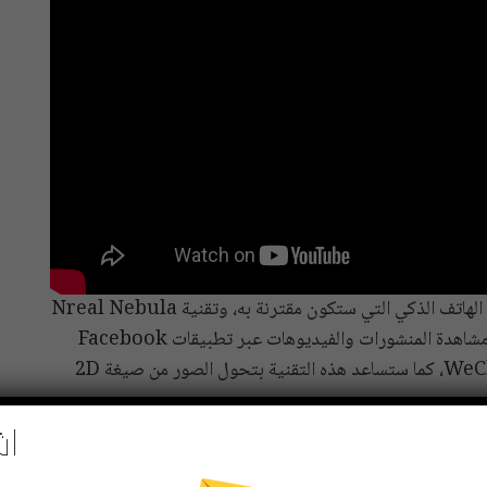
وتبعا للشركة المصنعة فإن النظارة ستعتمد في عملها على الهاتف الذكي التي ستكون مقترنة به، وتقنية Nreal Nebula
الموجودة فيها ستمكن المستخدم من استعمالها للتصفح ومشاهدة المنشورات والفيديوهات عبر تطبيقات Facebook
وYouTube وTwitter وGoogle Chrome وWeChat، كما ستساعد هذه التقنية بتحول الصور من صيغة 2D
اش