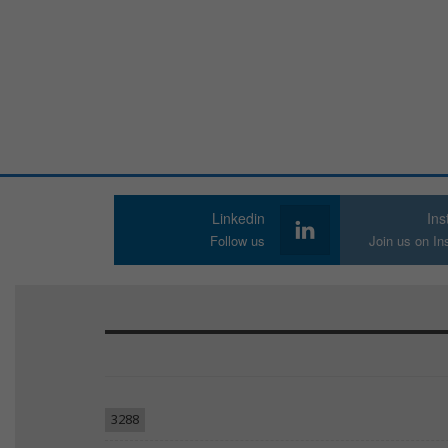
Linkedin
In
Follow us
Join us on I
3288