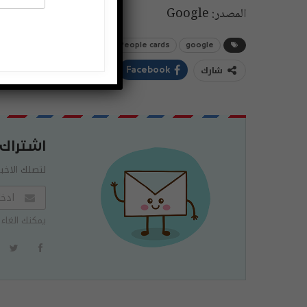
المصدر: Google
google
People cards
غوغل
شارك
ddIt
Twitter
Facebook
اشتراك
لتصلك الاخبا
يمكنك الغاء 