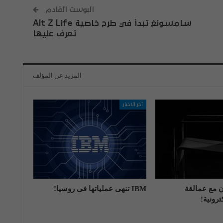
البوست القادم
سامسونغ تبدأ في طرح خاصية Alt Z Life
تعرف عليها
المزيد عن المؤلف
آخر الاخبار
اون مع عمالقة
IBM تنهی عملیاتها فی روسیا!
رونية!