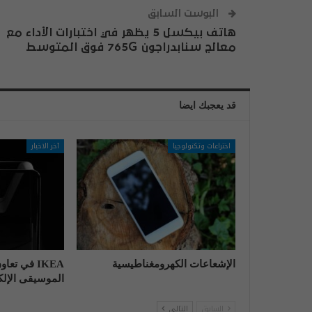
البوست السابق
هاتف بيكسل 5 يظهر في اختبارات الأداء مع
معالج سنابدراجون 765G فوق المتوسط
قد يعجبك ايضا
اختراعات وتكنولوجيا
آخر الاخبار
الإشعاعات الكهرومغناطيسية
IKEA في تع
الموسيقى الإلكت
السابق
التالي