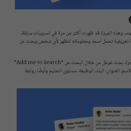
اليوم في إتاحة ميزة People Cards في الهند، وهذه الميزة قد ظهرت أكثر من مرة في تسريبات سابقة،
ة تعريفية تحمل اسمه ومعلوماته لتظهر لأي شخص يبحث عن
يُمكن للمستخدم أن يضيف نفسه لـPeople Cards ولمحرك بحث غوغل من خلال البحث عن “Add me to Search”
سم، العنوان، البلد، الوظيفة، مستوى التعليم وأيضًا روابط