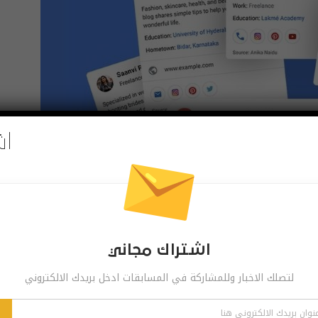
اش
اشتراك مجاني
 خلال رقم الهاتف أو بطرق أخرى قد تحددها غوغل لاحقًا، كما
لتصلك الاخبار وللمشاركة في المسابقات ادخل بريدك الالكتروني
Ca تشك فيها! الميزة قد بدأت في الوصول للهند بداية من اليوم ومن المتوقع أن تتوفر