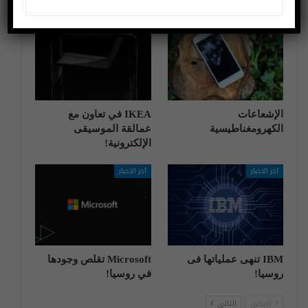
اختراعات وتكنولوجيا
آخر الاخبار
الإشعاعات
IKEA في تعاون مع
الكهرومغناطيسية
عمالقة الموسيقى
الإلكترونية!
آخر الاخبار
آخر الاخبار
IBM تنهی عملیاتها فی
Microsoft تقلص وجودها
روسیا!
في روسيا!
السابق
التالي