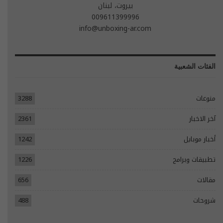
بيروت، لبنان
009611399996
info@unboxing-ar.com
الفئات الشعبية
منوعات
3288
آخر الاخبار
2361
أخبار موبايل
1242
تطبيقات وبرامج
1226
مقالات
656
شروحات
488