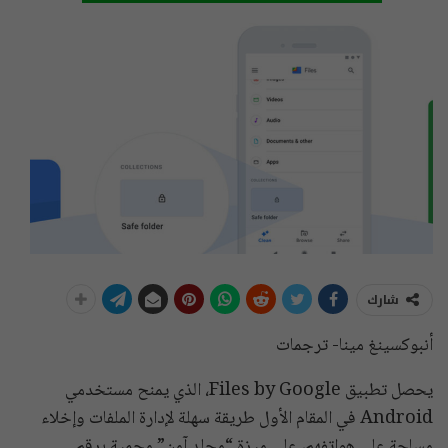
شارك
أنبوكسينغ مينا- ترجمات
يحصل تطبيق Files by Google، الذي يمنح مستخدمي
Android في المقام الأول طريقة سهلة لإدارة الملفات وإخلاء
مساحة على هواتفهم، على ميزة “مجلد آمن” محمية برقم