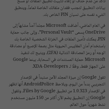
تأكد من عدم حذف أو إلغاء تثبيت تطبيق الملفات أو مسح
بيانات التطبيق لتجنب فقدان ملفاتك الخاصة تماماً، وينطبق
الشيء نفسه على نسيان PIN الخاص بك.
في العام الماضي، أضافت Microsoft مجلداً آمناً مشابهاً إلى
OneDrive يسمى “Personal Vault”، وإلى جانب حماية
PIN، يمكنك تأمين الملفات في الخزنة الشخصية الخاصة بك
باستخدام أمان المقاييس الحيوية مثل بصمة الإصبع أو مصادقة
الوجه أو رمز المصادقة الثنائية (2FA)، ويتيح لك تنفيذ
Microsoft حماية المستندات في السحابة، بينما Google
على الجهاز فقط، وفقًا لـ XDA-Developers.
تقول Google إن ميزة المجلد الآمن ستبدأ في الإصدار
التجريبي بدءاً من اليوم، ويلاحظ AndroidPolice أنها تظهر
في الإصدار 1.0.323 من تطبيق Files by Google، وتقول
Google إن التطبيق يضم الآن أكثر من 150 مليون مستخدم
نشط شهرياً حول العالم.