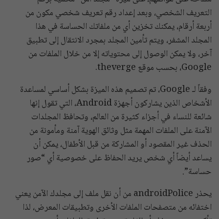
التعريف الشخصي، وبعد إعداد رقم تعريف شخصي مكون من
أربعة أرقام، يمكنك تخزين أي من ملفاتك الحساسة في هذا
المجلد المشفر، ويتم تأمين المجلد بمجرد الانتقال إلى تطبيق
آخر، ولا يمكن الوصول إلى محتوياته إلا من خلال الملفات من
Google، بحسب موقع theverge.
وفقاً لـ Google، تم تصميم هذه الميزة بشكل أساسي لمساعدة
الأشخاص الذين يشاركون أجهزة Android، التي تقول إنها
شائعة للنساء في أجزاء كثيرة من العالم، وتحافظ المجلدات
الآمنة على الملفات المهمة مثل وثائق الهوية آمنة ومأمونة من
الحذف غير المقصود أو المشاركة من قبل الأطفال، يمكن أن
يساعد أيضاً أي شخص يريد الحفاظ على خصوصية أي “صور
حساسة”.
يحذر androidPolice من أن نقل ملف إلى مجلدك الآمن يعني
اختفائه من متصفحات الملفات الأخرى وتطبيقات المعرض، لذا