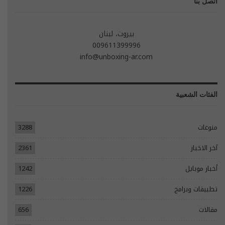
اتصل بنا
بيروت، لبنان
009611399996
info@unboxing-ar.com
الفئات الشعبية
منوعات
3288
آخر الاخبار
2361
أخبار موبايل
1242
تطبيقات وبرامج
1226
مقالات
656