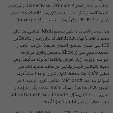
الطلب من خلال اشتراك Game Pass Ultimate، وتم إطلاق
الخدمة السحابية في 15 سبتمبر، لكن وحدة التحكم هذه تصدر
اليوم مقابل 99.99 دولاراً، وذلك بحسب موقع theverge.
هذا الإصدار الجديد له نفس تصميم Kishi القياسي، ولا يزال
مصنوعاً فقط لأجهزة Android، (لا يزال إصدار Razer من
iOS على المسار الصحيح لإصدار الصيف)، لكن هذا الإصدار
الجديد يحتوي على زر Xbox مخصص بالقرب من لوحة
التوجيه، وتوجد أزرار العرض والقائمة المألوفة هنا أيضاً، وهي
تحيط بالجانبين الأيسر والأيمن من هاتفك عند إدخاله، غيّر
متغير Kishi هذا مخطط الألوان لأزرار الوجه ذات الأحرف
لتتوافق مع نمط Microsoft الخاص، الفرق الوحيد الآخر
الجدير بالذكر هنا هو أن شراء Kishi الجديد يأتي مع إصدار
تجريبي لمدة 14 يوماً إلى Xbox Game Pass Ultimate،
حتى تتمكن من تجربة xCloud إذا أردت.