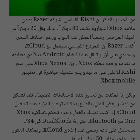
من الجدير بالذكر أن Kishi القياسي لشركة Razer بدون
علامة Xbox التجارية يكلف 80 دولاراً ، لذلك يقل 20 دولاراً عن
المبلغ المرخص رسمياً المعلن عنه اليوم، ورغم اختلاف السعر،
أكدت Razer أن النموذج القياسي سيعمل مع xCloud،
ويحتوي على أزرار تنقل عامة لنظام Android بدلاً من مطابقة
ما تقدمه وحدة تحكم Xbox ، وزر Xbox Nexus على سعر
Kishi الأعلى على ما يبدو يتم تشغيله مباشرة في تطبيق
Xbox mobile.
ولكن إذا تمكنت من تجاوز هذه الاختلافات الطفيفة، فقد تتمكن
من توفير بعض المال، بالطبع، يمكنك توفير المزيد عند تشغيل
xCloud إذا كنت تمتلك بالفعل وحدة تحكم لاسلكية Xbox
One مع Bluetooth، حتى DualShock 4 في PS4
سيحصل على دعم رسمي عند إطلاق xCloud، ويمكنك العثور
على واحد مقابل 50 دولاراً أو أقل.