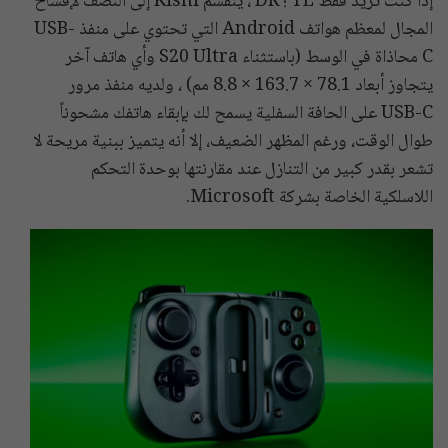
إذا كنت تريد فقط TL ؛ DR ، ينقسم Kishi إلى النصف لإفساح
المجال لمعظم هواتف Android التي تحتوي على منفذ USB-
C محاذاة في الوسط (باستثناء S20 Ultra وأي هاتف آخر
يتجاوز أبعاد 78.1 × 163.7 × 8.8 مم) ، ولديه منفذ مرور
USB-C على الحافة السفلية يسمح لك بإبقاء هاتفك مشحوناً
طوال الوقت، ورغم المظهر الضعيف، إلا أنه يتميز ببنية مريحة لا
تشعر بقدر كبير من التنازل عند مقارنتها بوحدة التحكم
اللاسلكية الخاصة بشركة Microsoft.