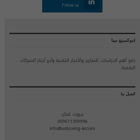
Follow us
انبوكسينغ مينا
تابع أهم الدراسات، التقارير والأخبار التقنية وأبرز أخبار الشركات
الرقمية.
اتصل بنا
بيروت، لبنان
009611399996
info@unboxing-ar.com