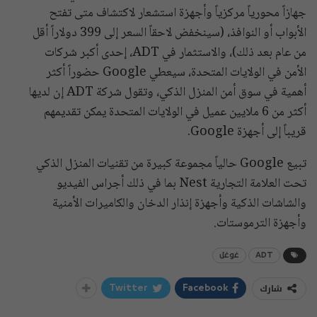
جهازاً محورياً مركزياً وأجهزة استشعار لاكتشاف متى تفتح
الأبواب أو النوافذ، (سينخفض لاحقاً السعر إلى 399 دولاراً أقل
من عام بعد ذلك)، والاستثمار في ADT، إحدى أكبر شركات
الأمن في الولايات المتحدة، سيعطي Google حضوراً أكثر
أهمية في سوق أمن المنزل الذكي، وتقول شركة ADT إن لديها
أكثر من 6 ملايين عميل في الولايات المتحدة يمكن تقديمهم
قريباً إلى أجهزة Google.
تبيع Google حالياً مجموعة كبيرة من تقنيات المنزل الذكي
تحت العلامة التجارية Nest بما في ذلك أجراس الفيديو
والشاشات الذكية وأجهزة إنذار الدخان والكاميرات الأمنية
وأجهزة الترموستات.
ADT
غوغل
شارك
Twitter
Facebook