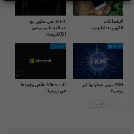
الإشعاعات
IKEA في تعاون مع
الكهرومغناطيسية
عمالقة الموسيقى
الإلكترونية!
آخر الاخبار
آخر الاخبار
IBM تنهی عملیاتها فی
Microsoft تقلص وجودها
روسیا!
في روسيا!
السابق
التالي