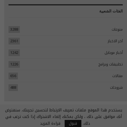
الفئات الشعبية
منوعات
3288
آخر الاخبار
2361
أخبار موبايل
1242
تطبيقات وبرامج
1226
مقالات
656
شروحات
488
يستخدم هذا الموقع ملفات تعريف الارتباط لتحسين تجربتك. سنفترض
© 2026 - جميع الحقوق محفوظة.
أنك موافق على ذلك ، ولكن يمكنك إلغاء الاشتراك إذا كنت ترغب في
تصميم مواقع انترنت:
Tecomsa
ذلك.
قبول
قراءة المزيد