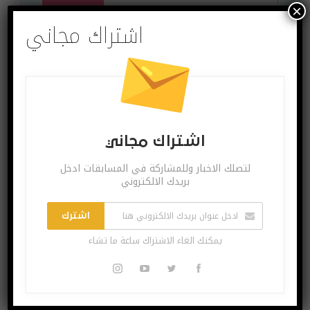
×
يمكنك الغاء الاشتراك ساعة ما تشاء
اشتراك مجاني
البوست السابق
البوست القادم
بلاي ستيشن 5 لن
مايكروسوفت توقف
اشتراك مجاني
تدعم وحدات تحكم
مساعدها الصوتي
PS4 إلا في هذه
على هذه الأنظمة
لتصلك الاخبار وللمشاركة في المسابقات ادخل
الحالة!!
بريدك الالكتروني
اشترك
قد يعجبك ايضا
المزيد عن المؤلف
يمكنك الغاء الاشتراك ساعة ما تشاء
اختراعات وتكنولوجيا
آخر الاخبار