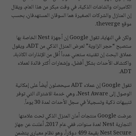
الكاميرات والشاشات الذكية، في وقت مبكر من هذا العام، ويقال
إن المنازل والشركات الصغيرة هما السوقان المستهدفان، بحسب
موقع theverge.
ولكن في النهاية، تقول Google إن أجهزة Nest الخاصة بها
ستصبح “حجر الزاوية” لعرض المنزل الذكي من ADT، ويقول
عملاق البحث إن تقنيته ستعني عدداً أقل من الإنذارات الكاذبة،
واكتشاف الأحداث بشكل أفضل، وإشعارات أكثر فائدة لعملاء
ADT.
تقول Google إن عملاء ADT سيحصلون أيضاُ على إمكانية
الوصول إلى Nest Aware، وهي خدمة الاشتراك التي توفر
تنبيهات ذكية وتسجيلاً في سجل الأحداث لمدة 30 يوماً.
عرضت Google منتجات أمان المنزل الذكي تحت علامتها
التجارية Nest لعدة سنوات، ففي عام 2017، أعلنت عن جهاز
Nest Secure بقيمة 499 دولاراً، وهو نظام معياري يتضمن