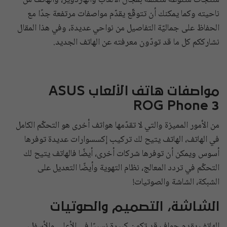
منتجات متنوعة متعلقة بمجال الألعاب والهاردوير، والهاتف من
ناحيته وكما يمكنك أن تتوقّع يقدّم مواصفات مرتفعة جدًا مع
الحفاظ على جماليّة التفاصيل من نواحي عديدة، وفي هذا المقال
نشارككم كل ما قد تودّون معرفته عن الهاتف الجديد.
مواصفات هاتف الألعاب ASUS
ROG Phone 3
من الأمور المميزة والتي لا تقدّمها هواتف أخرى هو التحكّم الكامل
في الهاتف، الهاتف يتيح لك تركيب إكسسوارات عديدة توفرها
أسوس ويمكن أن توفرها شركات أخرى، أيضًا فالهاتف يتيح لك
التحكّم في تردد المعالج، نظام التهوية وأيضًا التعديل على
الشبكة، الشاشة والصوتيات!
الشاشة، التصميم والصوتيات
الهاتف يقدم حواف قد تكون كبيرة نسبيًا في الأعلى والأسفل،