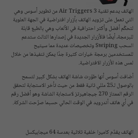
الهاتف يدعم تقنية Air Triggers 3 من تطوير أسوس وهي
التي تعمل على تزويد الهاتف بأزرار افتراضية في الجهة العلوية
لتحكّم أفضل وأكثر احترافية في الألعاب وهي بالطبع قابلة
للبرمجة، أيضًا فالأزرار الجديدة في إصدارها الثالث ستدعم
السحب Swiping وتخصيصات عديدة مما سيتيح
للمستخدمين برمجة خيارات كثيرة جدًا يمكن تنفيذها من خلال
لمس هذه الأزرار الافتراضية.
أضافت أسوس أنها طوّرت شاشة الهاتف بشكل كبير لتسمح
بالوصول لـ25 مللي ثانية فقط من حيث تأخر الاستجابة لتحقق
الرقم الممتاز 270 جيجاهيرتز لاستجابة الشاشة وهو أفضل رقم
في أي هاتف أندرويد في الوقت الحالي حسبما صرّحت الشركة.
الهاتف يقدّم كاميرا خلفية ثلاثية بعدسة 64 ميجابيكسل