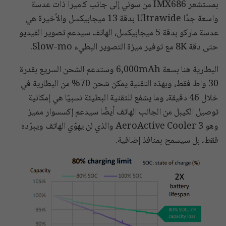
بمستشعر IMX686 من سوني إلى جانب كاميرا ذات عدسة
واسعة جدًا Ultrawide بدقة 13 ميجابيكسل والأخيرة هي
عدسة ماركو بدقة 5 ميجابيكسل، الهاتف سيدعم تصوير الفيديو
حتى دقة 8K مع توفير ميزة التصوير البطيء Slow-mo.
البطارية هنا بسعة 6,000mAh وستدعم الشحن السريع بقدرة
30 واط فقط، وبهذه التقنية يمكن شحن 70% من البطارية في
خلال 46 دقيقة، وما يشفع للتقنية البطيئة نسبيًا هي إمكانية
توصيل الكيبل من الجانب الهاتف أيضًا سيدعم إكسسوار مميز
وهو AeroActive Cooler 3 والذي لن يهوّي الهاتف ويبرّده
فقط، بل سيسمح بمنافذ إضافية.