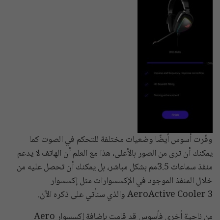
وفّرت أسوس أيضًا وضعيات مختلفة للتحكم في الصوت كما
يمكنك أن ترى من الصور بالأعلى، هذا مع العلم أن الهاتف لا يدعم
منفذ سماعات 3.5مم بشكل مباشر، بل يمكنك أن تحصل عليه من
خلال المنفذ الموجود في الإكسسوارات مثل إكسسوار
AeroActive Cooler 3 والذي سنأتي على ذكره الآن.
من ناحية أخرى فأسوس قد قامت بإضافة إكسسوار Aero