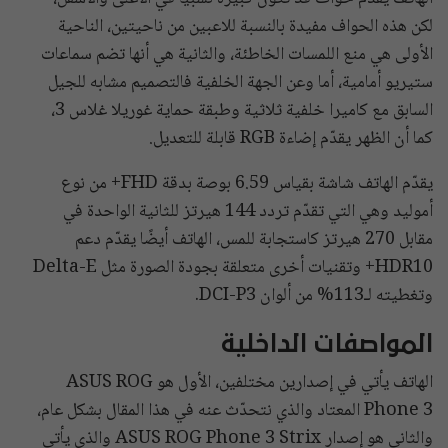
لكن هذه الحواف مفيدة بالنسبة للاعبين من ناحيتين، الناحية
الأولى هي منع اللمسات الخاطئة، والثانية هي أنها تضم سماعات
ستيريو أمامية، أما وعن الجهة الخلفية فالتصميم مشابه للجيل
السابق مع كاميرا خلفية ثلاثية وطبقة حماية غوريلا غلاس 3،
كما أن الظهر يقدّم إضاءة RGB قابلة للتعديل.
يقدّم الهاتف شاشة بقياس 6.59 بوصة بدقة FHD+ من نوع
أموليد وهي التي تقدّم تردد 144 هيرتز للثانية الواحدة في
مقابل 270 هيرتز كاستجابة للمس، الهاتف أيضًا يقدّم دعم
HDR10+ وتقنيات أخرى متعلقة بجودة الصورة مثل Delta-E
وتغطيته لـ113% من ألوان DCI-P3.
المواصفات الداخلية
الهاتف يأتي في إصدارين مختلفين، الأول هو ASUS ROG
Phone 3 المعتاد والذي نتحدّث عنه في هذا المقال بشكل عام،
والثاني هو إصدار ASUS ROG Phone 3 Strix والذي يأتي