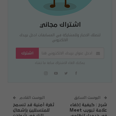
اشتراك مجاني
لتصلك الاخبار وللمشاركة في المسابقات ادخل بريدك
الالكتروني
اشترك
يمكنك الغاء الاشتراك ساعة ما تشاء
البوست السابق
البوست القادم
شرح : كيفية إخفاء
ثغرة أمنية قد تسمح
علامة تبويب Meet
للمتسللين بإشعال
في جيميل لنظامي
النار في شواحن