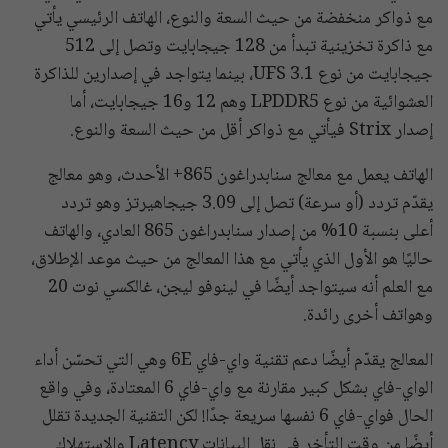
مع ذواكر منخفضة من حيث السعة والنوع، الهاتف الرئيسي يأتي
مع ذاكرة تخزينية تبدأ من 128 جيجابايت وتصل إلى 512
جيجابايت من نوع UFS 3.1، بينما يتواجد في إصدارين للذاكرة
العشوائية من نوع LPDDR5 وهم 12 و16 جيجابايت، أما
إصدار Strix فيأتي مع ذواكر أقل من حيث السعة والنوع.
الهاتف يعمل مع معالج سنابدراغون 865+ الأحدث، وهو معالج
يقدّم تردد (أو سرعة) تصل إلى 3.09 جيجاهيرتز وهو تردد
أعلى بنسبة 10% من إصدار سنابدراغون 865 العادي، والهاتف
حاليًا هو الأول الذي يأتي مع هذا المعالج من حيث موعد الإطلاق،
مع العلم أنه سيتواجد أيضًا في لينوفو ليجن، غالكسي نوت 20
وهواتف أخرى رائدة.
المعالج يقدّم أيضًا دعم تقنية واي-فاي 6E وهي التي تحسّن أداء
الواي-فاي بشكل كبير مقارنة مع واي-فاي 6 المعتادة، وفي واقع
الحال فواي-فاي 6 نفسها سريعة جدًا! لكن التقنية الجديدة تقلل
أيضًا من وقت التأخر في نقل البيانات Latency والاستهلاك