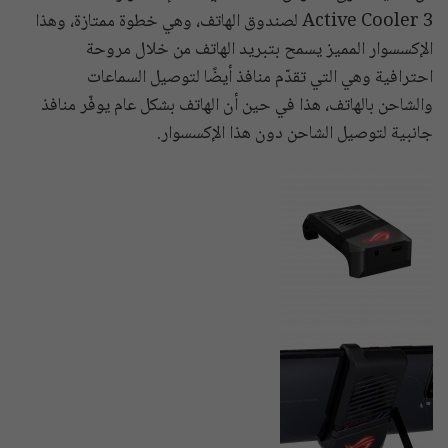
Active Cooler 3 لصندوق الهاتف، وهي خطوة ممتازة، وهذا
الإكسسوار المميز يسمح بتبريد الهاتف من خلال مروحة
احترافية وهي التي تقدّم منافذ أيضًا لتوصيل السماعات
والشاحن بالهاتف، هذا في حين أن الهاتف بشكل عام يوفّر منافذ
جانبية لتوصيل الشاحن دون هذا الإكسسوار.