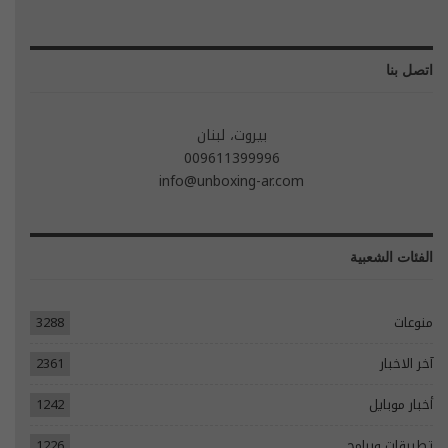
اتصل بنا
بيروت، لبنان
009611399996
info@unboxing-ar.com
الفئات الشعبية
منوعات
3288
آخر الاخبار
2361
أخبار موبايل
1242
تطبيقات وبرامج
1226