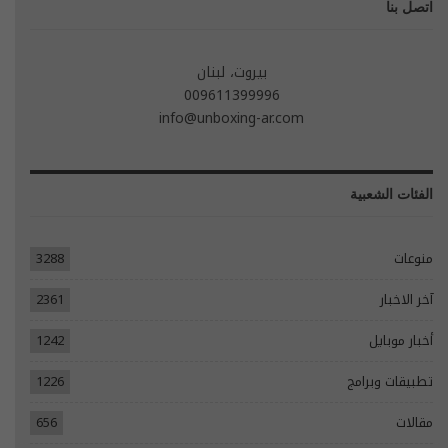
اتصل بنا
بيروت، لبنان
009611399996
info@unboxing-ar.com
الفئات الشعبية
منوعات
3288
آخر الاخبار
2361
أخبار موبايل
1242
تطبيقات وبرامج
1226
مقالات
656