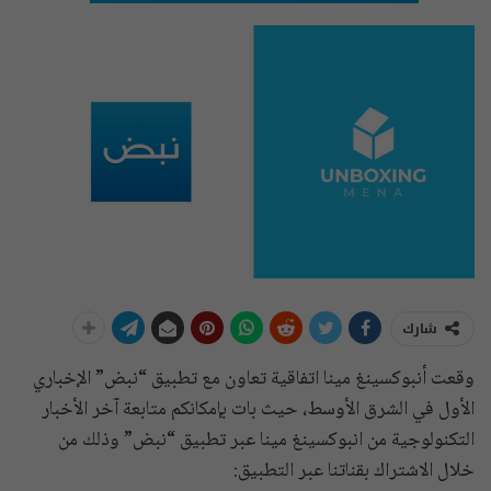
شارك
وقعت أنبوكسينغ مينا اتفاقية تعاون مع تطبيق “نبض” الإخباري
الأول في الشرق الأوسط، حيث بات بإمكانكم متابعة آخر الأخبار
التكنولوجية من انبوكسينغ مينا عبر تطبيق “نبض” وذلك من
خلال الاشتراك بقناتنا عبر التطبيق: