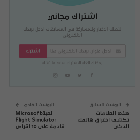
اشتراك مجاني
لتصلك الاخبار وللمشاركة في المسابقات ادخل بريدك
الالكتروني
اشترك
يمكنك الغاء الاشتراك ساعة ما تشاء
البوست السابق
البوست القادم
هذه العلامات
لعبةMicrosoft
تكشف اختراق هاتفك
Flight Simulator
الذكي
قادمة على 10 أقراص