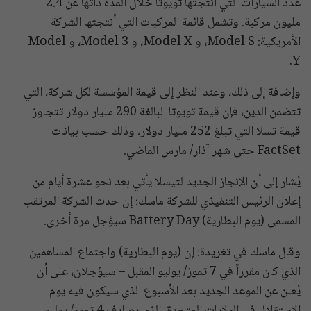
عدد السيارات التي أنتجتها تويوتا خلال المدة ذاتها عن 2.4
مليون مركبة. وتشمل قائمة المركبات التي أنتجتها الشركة
الأمريكية: Model S، و Model X، و Model 3، و Model
Y.
وإضافة إلى ذلك، وعند النظر إلى قيمة المؤسسة لكل شركة، التي
تتضمن الدين، فإن قيمة تويوتا البالغة 290 مليار دولار تتجاوز
قيمة تسلا التي تبلغ 252 مليار دولار، وذلك حسب بيانات
FactSet حتى شهر آذار/ مارس الماضي.
يُشار إلى أن الإنجاز الجديد لتيسلا يأتي بعد نحو عشرة أيام من
إعلان الرئيس التنفيذي للشركة ماسك: إن حدث الشركة المرتقب
المسمى (يوم البطارية) Battery Day سيؤجل مرة أخرى.
وقال ماسك في تغريدة: إن (يوم البطارية) واجتماع المساهمين
الذي كان مقرراً في 7 تموز/ يوليو المقبل – سيؤجلان، على أن
يُعلن عن الموعد الجديد بعد الأسبوع الذي سيكون فيه يوم