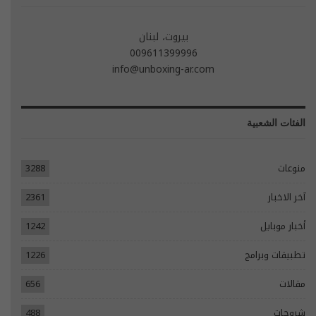
بيروت، لبنان
009611399996
info@unboxing-ar.com
الفئات الشعبية
منوعات
3288
آخر الاخبار
2361
أخبار موبايل
1242
تطبيقات وبرامج
1226
مقالات
656
شروحات
488