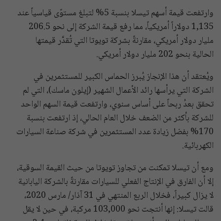
وارتفعت قيمة أسهم تيسلا بنسبة 5% لتبلغ مستوًى قياسياً عند
1,135 دولاراً أمريكياً، مما رفع قيمة الشركة إلى نحو 206.5
مليار دولار أمريكي، مقارنةً بشركة تويوتا التي تُقدَّر قيمتها
الحالية بنحو 202 مليار دولار أمريكي.
ويُعتقد أن هذا الإنجاز يُبرز الحماس الكبير للمستثمرين في
الشركة التي يرأسها رائد الأعمال الشهير (إيلون ماسك)، التي لم
تحقق بعدُ ربحاً على أساس سنوي، وارتفعت قيمة السهم الواحد
للشركة بأكثر من الضعف خلال العام الحالي، إذ ارتفعت بنسبة
170% بفضل زيادة عدد المستثمرين في شركة صناعة السيارات
الكهربائية.
ومع أن تيسلا تمكنت من تجاوز تويوتا من حيث القيمة السوقية،
إلا أن الفارق في الإنتاج الفعلي للسيارات مقارنةً بالشركة اليابانية
لا يزال كبيراً، فخلال الربع المنتهي في 31 آذار/ مارس 2020،
قالت تيسلا: إنها أنتجت نحو 103,000 مركبة، في حين لا يقل