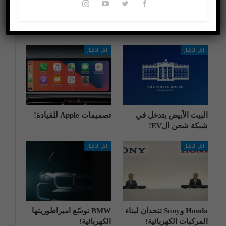
قد يعجبك ايضا
المزيد عن المؤلف
آخر الاخبار
آخر الاخبار
البيت الأبيض يتدخل في
تصميمات Apple للقيادة!
شبكة شحن الEV!
آخر الاخبار
آخر الاخبار
Honda وSony تتحدان لبناء
BMW توسّع امبراطوريتها
المركبات الكهربائية!
الكهربائية!