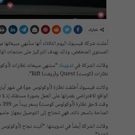
شارك
المستوى المنخفض، وذلك بهدف التركيز على منتجات الواقع
وقالت الشركة في
تدوينة
: “سننهي مبيعات نظارات (أوكو
نظارات (كوست) Quest و(ريفت) Rift”.
الواقع الافتراضي بقدرتها على العمل بصورة مستقلة، إذ 
وق
المتاحة بالسعر ذاته، فهي تحتاج إلى التوصيل بجهاز حاسو
وقالت الشركة أيضاً في تدوينتها: “أثبت نجاح (أوكولوس ج