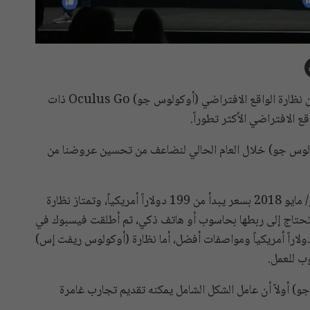
أعلنت شركة فيسبوك اليوم الثلاثاء أنها ستُنهي مبيعاتها من نظارة الواقع الافتراضي (أوكولوس جو) Oculus Go ذات
 الافتراضي الأكثر تطوراً.
لوس جو) خلال العام الحالي لنضاعف من تحسين عروضنا من
وكانت فيسبوك أطلقت نظارة (أوكولوس جو) في شهر أيار/ مايو 2018 بسعر يبدأ من 199 دولاراً أمريكياً، وتمتاز نظارة
لا تحتاج إلى ربطها بحاسوب أو هاتف ذكي، ثم أطلقت فيسبوك في
ت لاحق نظارة (أوكولوس كوست) بسعر يبدأ من 399 دولاراً أمريكياً ومواصفات أفضل، أما نظارة (أوكولوس ريفت إس)
ب للعمل.
و) أولاً أن عامل الشكل الشامل يمكنه تقديم تجارب غامرة