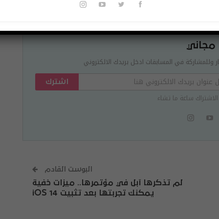
 مجاني
ر وللمشاركة في المسابقات ادخل بريدك الالكتروني
اشترك
الاشتراك ساعة ما تشاء
البوست القادم
لم تذكرها آبل في مؤتمرها.. ميزات خفية
يمكنك تجربتها بعد تثبيت iOS 14