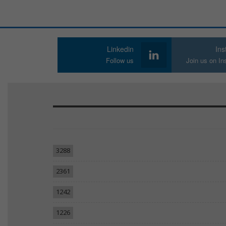
Linkedin
In
Follow us
Join us on I
3288
2361
1242
1226