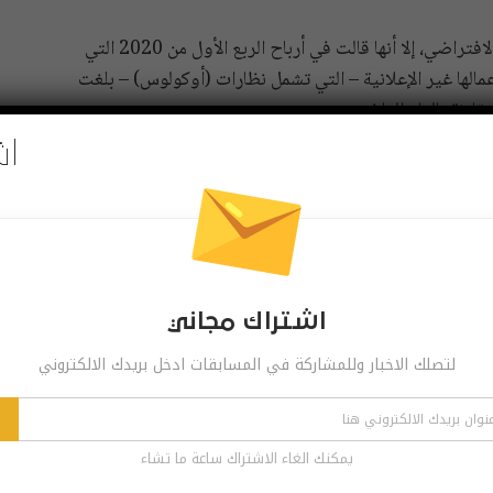
ومع أن فيسبوك لم تكشف عن مبيعاتها من نظارات الواقع الافتراضي، إلا أنها قالت في أرباح الربع الأول من 2020 التي
أعمالها غير الإعلانية – التي تشمل نظارات (أوكولوس) – بلغت
اش
س جو) جاء بعد يوم واحد فقط من الإعلان عن استحواذها على
Lone E، وتعد هذه الصفقة هي الأحدث في سعي فيسبوك لتعزيز حضورها في سوق الواقع
تصحيحات الأمان لمستخدمي نظارة (أوكولوس جو) حتى عام
. وستتوقف فيسبوك أيضاً عن قبول تطبيقات وتحديثات (أوكولوس
اشتراك مجاني
لتصلك الاخبار وللمشاركة في المسابقات ادخل بريدك الالكتروني
يمكنك الغاء الاشتراك ساعة ما تشاء
Pinterest
Re