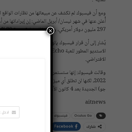
للغاية”.
أُعلن عنها في شهر نيسان/ أبريل الماضي: إن إيراداتها من 
297 مليون دولار أمريكي، ويمثل ذلك زيادة بنسبة 80% مقارنة بالعام الماضي.
×
يُشار إلى أن قرار فيسبوك بإنهاء مبيعات نظارة (أوكولو
الاستديو المطور للعبة cho
الافتراضي.
وقالت فيسبوك: إنها ستستمر بإرسال إصلاحات العيوب و
2022، لكنها لن تطلق أي ميزات جديدة لها بعد الآن
جو) الجديدة بعد 4 كانون الأول/ ديسمبر 2020.
aitnews
Oculus Go
فيسبوك
شارك
ddIt
Twitter
Facebook