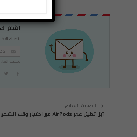
اشتراك
لتصلك الاخبا
يمكنك الغاء 
البوست السابق
آبل تطيل عمر AirPods عبر اختيار وقت الشحن