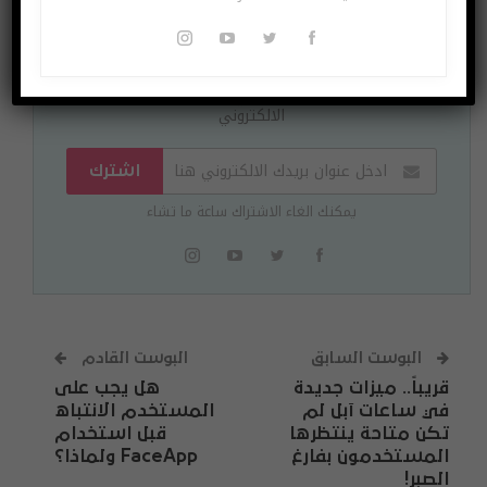
اشتراك مجاني
لتصلك الاخبار وللمشاركة في المسابقات ادخل بريدك
الالكتروني
اشترك
يمكنك الغاء الاشتراك ساعة ما تشاء
البوست السابق
البوست القادم
قريباً.. ميزات جديدة
هل يجب على
في ساعات آبل لم
المستخدم الانتباه
تكن متاحة ينتظرها
قبل استخدام
المستخدمون بفارغ
FaceApp ولماذا؟
الصبر!