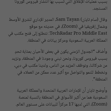
بسبب عمليات الإغلاق التي تسبب بها انتشار فيروس كورونا
المستجد.
وقال (سام تايان) Sam Tayan، المدير الإداري للشرق الأوسط
وشمال إفريقيا في (Zoom)، في حديثه مع موقع
TechRadar Pro Middle East: نتطلع إلى فتح مكتب في
المملكة العربية السعودية ومركز بيانات في المنطقة.
وأضاف “الجدول الزمني يكون في بعض الأحيان بمثابة تحدٍ
بسبب فيروس كورونا، ونحن نبني وجودنا في المنطقة، ونزيد
من شركائنا، ونوظف المزيد من الناس، ولدينا مكتب في دبي،
ونخطط للنمو والتواصل مع أكبر عدد ممكن من العملاء في
المنطقة”.
وأوضح تايان أن الإمارات العربية المتحدة والمملكة العربية
السعودية هما من أكبر الأسواق في المنطقة بالنسبة لمنصة
(Zoom)، التي لديها 17 مركزاً للبيانات على مستوى العالم.