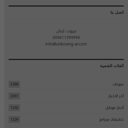
اتصل بنا
بيروت، لبنان
009611399996
info@unboxing-ar.com
الفئات الشعبية
منوعات
3288
آخر الاخبار
2361
أخبار موبايل
1242
تطبيقات وبرامج
1226