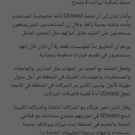
حماية إضافية لبيانات الاجتماع.
وأشار تايان إلى أن منصة (Zoom) تأخذ خصوصية المستخدم
وأمنه وثقته بجدية بالغة، وقال: إن المستخدمين الذين يدفعون
سيحصلون على المزيد مقابل أموالهم، مثل التشفير الشامل.
ورغم أن التطبيق بدأ للمؤسسات فقط، إلا أن تايان قال: إنهم
سيستمرون في تقديم خيارات مدفوعة ومجانية.
وتعمل المنصة مع العديد من الجهات، مثل المدارس والجامعات
والمستشفيات والمؤسسات الطبية، في المنطقة من أجل حلول
طويلة الأجل، وتسير الكثير من الشركات في المنطقة في الاتجاه
لجعل (Zoom) أداةً فعلية لاتصالات الشركات.
وقال تايان: نحن شركاء مع الشركات الناشئة والشركات الكبيرة
لدمج (Zoom) في تجربتهم، ونجري محادثات مع قطاعي
الصحة والتعليم في المنطقة لبناء ميزات ووظائف جديدة
باستخدام واجهات برمجة التطبيقات الخاصة بنا.