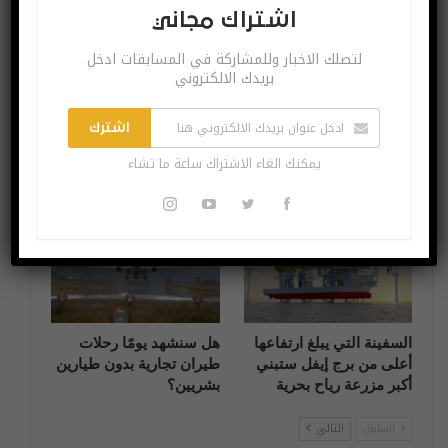
اشتراك مجاني
آخر الاخبار
آخر الاخبار
لتصلك الاخبار وللمشاركة في المسابقات ادخل
بريدك الالكتروني
اشترك
تطور جديد لفحص الطعام
هل بدأ الذكاء الاصطناعي
يمكنك الغاء الاشتراك ساعة ما تشاء
اذا كان يحتوي على الزئبق
في فهم النوايا البشرية؟
آخر الاخبار
آخر الاخبار
السفينة التي يبلغ ارتفاعها
هل سنشهد يومًا رحلات
أعلى من برج إيفل ستبني
طيران تجارية بدون طيارين
أكبر مزرعة رياح بحرية
بشريين؟
السابق
التالي