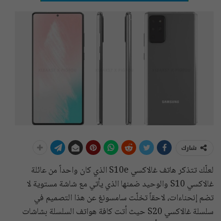
شارك
لعلّك تتذكر هاتف غالاكسي S10e الذي كان واحداً من عائلة
غالاكسي S10 والوحيد ضمنها الذي يأتي مع شاشة مستوية لا
تضم إنحناءات، لاحقاً تخلّت سامسونغ عن هذا التصميم في
سلسلة غالاكسي S20 حيث أتت كافة هواتف السلسلة بشاشات