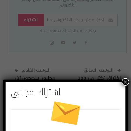
الالكتروني
اشترك
يمكنك الغاء الاشتراك ساعة ما تشاء
البوست السابق
البوست القادم
اختراق أكثر من 300
محللون ينصحون آبل
×
ألف حساب على
بالاستحواذ على
اشتراك مجاني
منصة الألعاب نينتندو
محرك البحث
DuckDuckGo
قد يعجبك ايضا
المزيد عن المؤلف