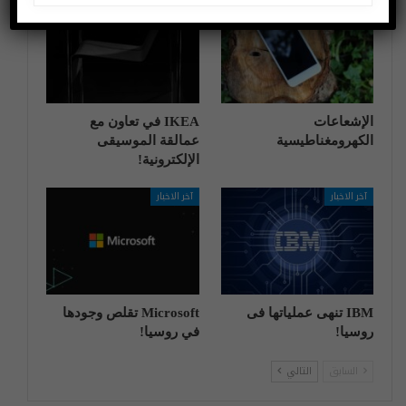
اختراعات وتكنولوجيا
آخر الاخبار
الإشعاعات
IKEA في تعاون مع
الكهرومغناطيسية
عمالقة الموسيقى
الإلكترونية!
آخر الاخبار
آخر الاخبار
IBM تنهی عملیاتها فی
Microsoft تقلص وجودها
روسیا!
في روسيا!
السابق
التالي