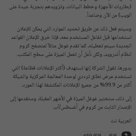
(بطاريات الأجهزة وخطط البيانات، وتزويدهم بتجربة جيدة على
الويب) من الآن وصاعداً.
وسيتم فعل ذلك عن طريق تحديد الموارد التي يمكن للإعلان
استخدامها قبل تفاعل المستخدم معه، فإذا خرق الإعلان القواعد
الجديدة سيتم تعطيله، كما تقدم غوغل مثالاً لمتصفح كروم
لنظام أندرويد، ولكن نأمل أن تعمل الميزة على سطح المكتب.
بدورها، تقول الشركة إنها تستهدف (أكثر الإعلانات فظاعة) التي
تستخدم عرض نطاق ترددي لوحدة المعالجة المركزية والشبكة
أكثر من 99.9% من جميع الإعلانات المكتشفة لهذا المورد.
إلى ذلك، ستختبر غوغل الميزة في الأشهر المقبلة، وستقدمها إلى
الإصدار الثابت من كروم في أغسطس/آب.
العربية نت
غوغل
غوغل كروم