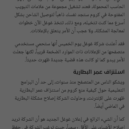
الحاسب المحمولة، فعند تشغيل مجموعة من علامات التبويب
المفتوحة في كروم ستجد نفسك ذاهباً لتوصيل الشاحن بشكل
أسرع مما كنت تتخيله، ومع ذلك، تتخذ غوغل الآن خطوات
لمعالجة المشكلة، ولا عجب أن الأمر يتعلق بالإعلانات.
فقد أعلنت شركة غوغل يوم الخميس أنها ستحمي مستخدمي
متصفحها من الإعلانات ذات الموارد الضخمة قريباً، لكنها جعلت
الأمر يبدو كما لو كانت هذه قضية جديدة ظهرت حديثاً.
استنزاف عمر البطارية
ويشكو الناس من المتصفح منذ سنوات، إلى حد أن البرامج
التعليمية حول كيفية منع كروم من استنزاف عمر البطارية
ظهرت على الإنترنت، وحاولت الشركة إصلاح مشكلة البطارية
في الماضي أيضاً.
كما أن الشيء الرائع في إعلان غوغل الجديد هو أن الشركة تريد
إصلاح الأشياء، على الأقل رسمياً، حيث ترغب الشركة في حفظ