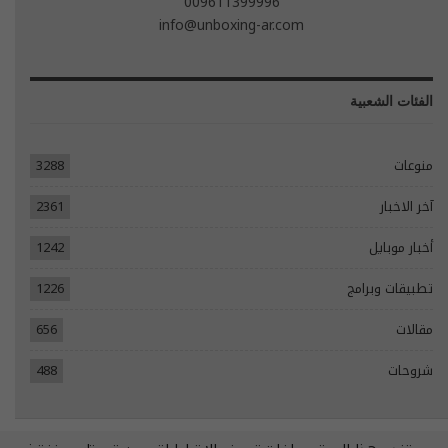
009611399996
info@unboxing-ar.com
الفئات الشعبية
منوعات
3288
آخر الاخبار
2361
أخبار موبايل
1242
تطبيقات وبرامج
1226
مقالات
656
شروحات
488