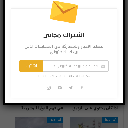
تسريب مواصفات
آبل ستتيح لك
معالجSnapdragon
مشاركة معلوماتك
875 المنتظر
الطبية مباشرة عند
إجراء مكالمة
استغاثة
اشتراك مجاني
لتصلك الاخبار وللمشاركة في المسابقات ادخل
قد يعجبك ايضا
المزيد عن المؤلف
بريدك الالكتروني
آخر الاخبار
آخر الاخبار
اشترك
يمكنك الغاء الاشتراك ساعة ما تشاء
تطور جديد لفحص الطعام
هل بدأ الذكاء الاصطناعي
اذا كان يحتوي على الزئبق
في فهم النوايا البشرية؟
آخر الاخبار
آخر الاخبار