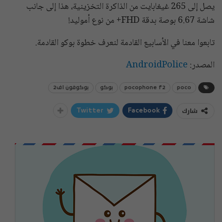
يصل إلى 265 غيغابايت من الذاكرة التخزينية، هذا إلى جانب
شاشة 6.67 بوصة بدقة FHD+ من نوع أموليد!
تابعوا معنا في الأسابيع القادمة لنعرف خطوة بوكو القادمة.
المصدر:
AndroidPolice
poco
pocophone f2
بوكو
بوكوفون اف2
شارك
Twitter
Facebook