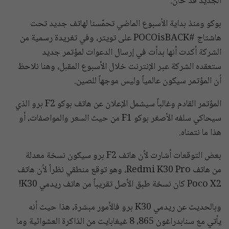
الجديد قد حان.
بوكو ومنذ بداية الأسبوع الماضي تحمّسنا لهاتف جديد تحت
هاشتاج #POCOisBACK على تويتر، وفي تغريدة رسمية من
الشركة أكدت أنها بدأت في إرسال الدعوات لمؤتمر جديد
ستعقده الشركة عبر الإنترنت خلال الأسبوع المقبل، وهنا نلاحظ
أن المؤتمر سيكون عالمياً وليس موجهاً للصين.
المؤتمر القادم وغالباً سيشمل الإعلان عن هاتف بوكو F2 برو الذي
سيحاكي سلفه الأصغر بوكو F1 من حيث السعر والمواصفات، أو
هذا ما نتمناه.
بعض التوقعات أشارت لأن هاتف F2 برو سيكون نسخة معدلة
من هاتف Redmi K30 Pro، وهو توقع منطقي نظراً لأن هاتف
Poco X2 كان نسخة طبق الأصل تقريباً من هاتف ريدمي K30!
وبالحديث عن ريدمي K30 برو فالأمور مبشرة، هذا حيث أنه
يأتي مع سنابدراغون 865، 8 غيغابايت من الذاكرة العشوائية وما