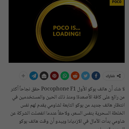
شارك
لا شك أن هاتف بوكو الأول Pocophone F1 حقق نجاحاً أكثر
من رائع على كافة الأصعدة! ومنذ ذلك الحين والمستخدمين في
انتظار هاتف جديد من بوكو التابعة لشاومي يقدم لهم نفس
الخلطة السحرية بنفس السعر، ولاحقاً عندما انفصلت الشركة عن
شاومي بدأت الآمال في الازدياد! ويبدو أن وقت هاتف بوكو