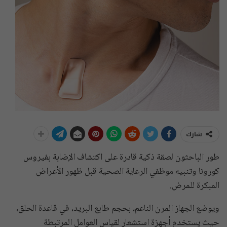
شارك
طور الباحثون لصقة ذكية قادرة على اكتشاف الإضابة بفيروس
كورونا وتنبيه موظفي الرعاية الصحية قبل ظهور الأعراض
المبكرة للمرض.
ويوضع الجهاز المرن الناعم، بحجم طابع البريد، في قاعدة الحلق،
حيث يستخدم أجهزة استشعار لقياس العوامل المرتبطة