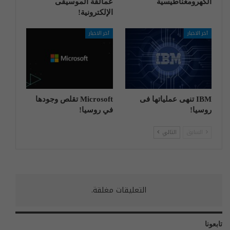
الكهرومغناطيسية
عمالقة الموسيقى
الإلكترونية!
آخر الاخبار
آخر الاخبار
IBM تنهی عملیاتها فی
Microsoft تقلص وجودها
روسیا!
في روسيا!
السابق
التالي
التعليقات مغلقة.
تابعونا