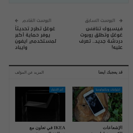
البوست السابق
البوست القادم
فيسبوك تنافس
غوغل تطرح تحديثاً
غوغل وتطلق روبوت
يوفر حماية أكبر
دردشة جديد.. تعرف
لمستخدمي آيفون
عليه!
وآيباد
قد يعجبك ايضا
المزيد عن المؤلف
اختراعات وتكنولوجيا
آخر الاخبار
الإشعاعات
IKEA في تعاون مع