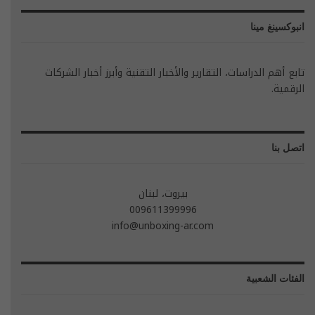
انبوكسينغ مينا
تابع أهم الدراسات، التقارير والأخبار التقنية وأبرز أخبار الشركات
الرقمية.
اتصل بنا
بيروت، لبنان
009611399996
info@unboxing-ar.com
الفئات الشعبية