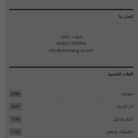
اتصل بنا
بيروت، لبنان
009611399996
info@unboxing-ar.com
الفئات الشعبية
منوعات
3288
آخر الاخبار
2361
أخبار موبايل
1242
تطبيقات وبرامج
1226