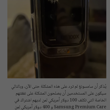
يُذكر أن سامسونغ لم ترد على هذه المشكلة حتى الآن، وبالتالي
سيكون على المستخدمين أن يصلحون المشكلة على نفقتهم
الخاصة التي تكلف 100 دولار أمريكي لمن لديهم اشتراك في
Samsung Premium Care و 400 دولار أمريكي لمن