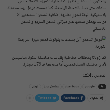
وتحتوي السماعتان بطاريات داخلية تكفيهما لتعملا خمس
ساعات متواصلة بالشحنة الواحدة، كما صممت غوغل لهما محفظة
بلاستيكية أنيقة تحوي بطارية إضافية تشحن السماعتين 3
مرات، ويمكن شحنها عبر ميزتي الشحن السريع والشحن
اللاسلكي.
كما زودتا بمحلقات مطاطية بقياسات مختلفة لتكونا مناسبتين
لآذان مختلف المستخدمين، أما سعرهما فـ 179 دولاراً.
المصدر: ixbit
google
pixel buds
بيكسل بودز
غوغل
شارك
Twitter
Facebook