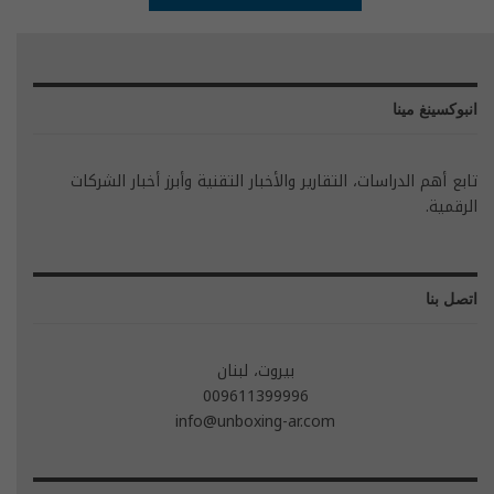
انبوكسينغ مينا
تابع أهم الدراسات، التقارير والأخبار التقنية وأبرز أخبار الشركات
الرقمية.
اتصل بنا
بيروت، لبنان
009611399996
info@unboxing-ar.com