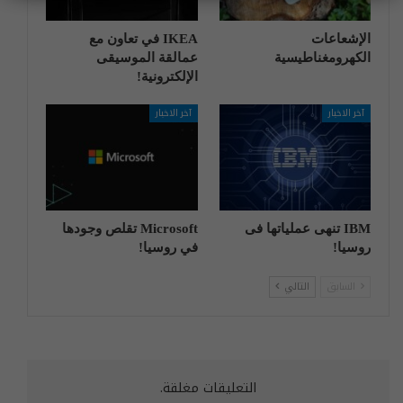
الإشعاعات
IKEA في تعاون مع
الكهرومغناطيسية
عمالقة الموسيقى
الإلكترونية!
آخر الاخبار
آخر الاخبار
IBM تنهی عملیاتها فی
Microsoft تقلص وجودها
روسیا!
في روسيا!
السابق
التالي
التعليقات مغلقة.