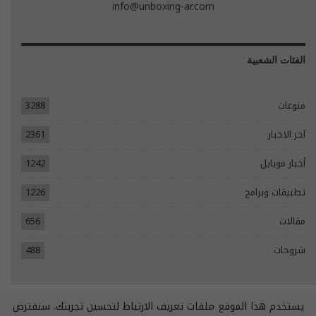
info@unboxing-ar.com
الفئات الشعبية
منوعات
3288
آخر الاخبار
2361
أخبار موبايل
1242
تطبيقات وبرامج
1226
مقالات
656
شروحات
488
يستخدم هذا الموقع ملفات تعريف الارتباط لتحسين تجربتك. سنفترض
© 2026 - جميع الحقوق محفوظة.