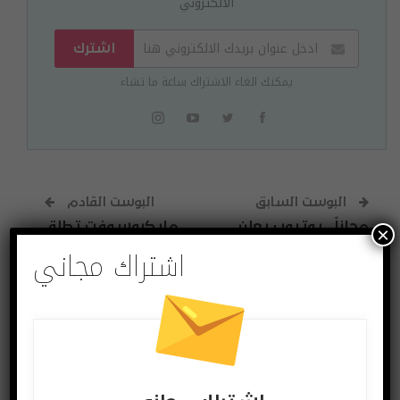
الالكتروني
اشترك
يمكنك الغاء الاشتراك ساعة ما تشاء
البوست السابق
البوست القادم
مجاناً.. يوتيوب يعلن
مايكروسوفت تطلق
×
اشتراك مجاني
عن مهرجان عالمي
إصداراً جديداً من
للأفلام
Xbox One X
قد يعجبك ايضا
المزيد عن المؤلف
آخر الاخبار
آخر الاخبار