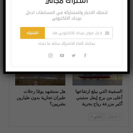
اشتراك مجاني
لتصلك الاخبار وللمشاركة في المسابقات ادخل
بريدك الالكتروني
اشترك
تطور جديد لفحص الطعام
هل بدأ الذكاء الاصطناعي
اذا كان يحتوي على الزئبق
في فهم النوايا البشرية؟
يمكنك الغاء الاشتراك ساعة ما تشاء
آخر الاخبار
آخر الاخبار
السفينة التي يبلغ ارتفاعها
هل سنشهد يومًا رحلات
أعلى من برج إيفل ستبني
طيران تجارية بدون طيارين
أكبر مزرعة رياح بحرية
بشريين؟
السابق
التالي