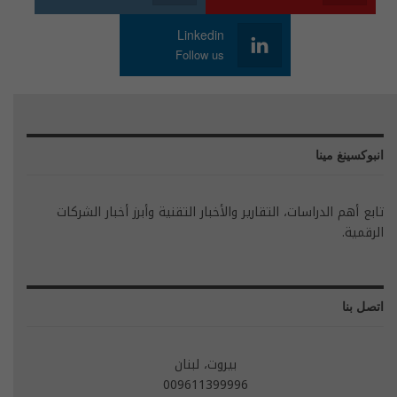
Linkedin
Follow us
انبوكسينغ مينا
تابع أهم الدراسات، التقارير والأخبار التقنية وأبرز أخبار الشركات
الرقمية.
اتصل بنا
بيروت، لبنان
009611399996