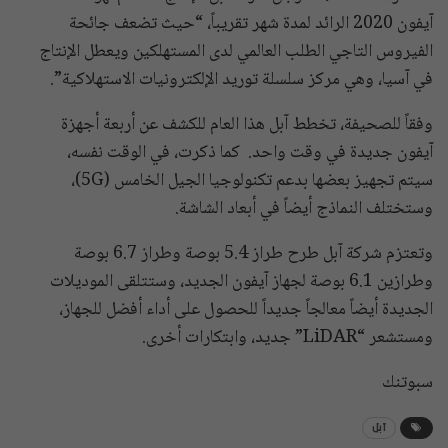
آيفون 2020 الرائد لمدة شهر تقريباً، “حيث تضعف جائحة
الفيروس التاجي الطلب العالمي لدى المستهلكين ويعطل الإنتاج
في آسيا، وهي مركز سلسلة توريد الإلكترونيات الاستهلاكية”.
وفقاً للصحيفة، تخطط آبل هذا العام للكشف عن أربعة أجهزة
آيفون جديدة في وقت واحد. كما ذكرت، في الوقت نفسه،
سيتم تجهيز بعضها بدعم تكنولوجيا الجيل الخامس (5G)،
وستختلف النماذج أيضاً في أبعاد الشاشة.
وتعتزم شركة آبل طرح طراز 5.4 بوصة وطراز 6.7 بوصة
وطرازين 6.1 بوصة لجهاز آيفون الجديد، وستتلقى الموديلات
الجديدة أيضاً معالجاً جديداً للحصول على أداء أفضل للجهاز،
ومستشعر “LiDAR” جديد، وابتكارات أخرى.
سبوتنك
آبل