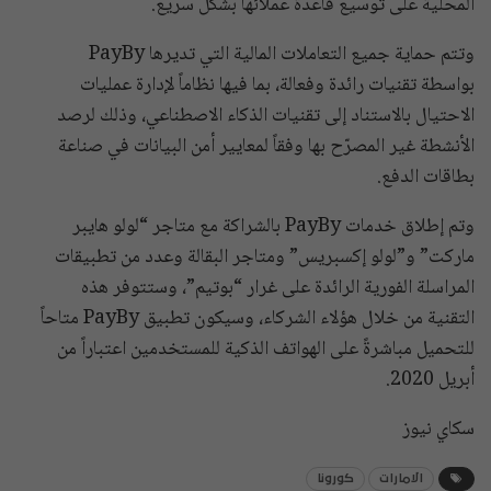
المحلية على توسيع قاعدة عملائها بشكل سريع.
وتتم حماية جميع التعاملات المالية التي تديرها PayBy
بواسطة تقنيات رائدة وفعالة، بما فيها نظاماً لإدارة عمليات
الاحتيال بالاستناد إلى تقنيات الذكاء الاصطناعي، وذلك لرصد
الأنشطة غير المصرّح بها وفقاً لمعايير أمن البيانات في صناعة
بطاقات الدفع.
وتم إطلاق خدمات PayBy بالشراكة مع متاجر “لولو هايبر
ماركت” و”لولو إكسبريس” ومتاجر البقالة وعدد من تطبيقات
المراسلة الفورية الرائدة على غرار “بوتيم”، وستتوفر هذه
التقنية من خلال هؤلاء الشركاء، وسيكون تطبيق PayBy متاحاً
للتحميل مباشرةً على الهواتف الذكية للمستخدمين اعتباراً من
أبريل 2020.
سكاي نيوز
الامارات
كورونا