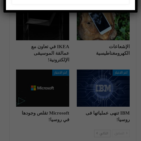
اختراعات وتكنولوجيا
آخر الاخبار
الإشعاعات
IKEA في تعاون مع
الكهرومغناطيسية
عمالقة الموسيقى
الإلكترونية!
آخر الاخبار
آخر الاخبار
IBM تنهی عملیاتها فی
Microsoft تقلص وجودها
روسیا!
في روسيا!
السابق
التالي