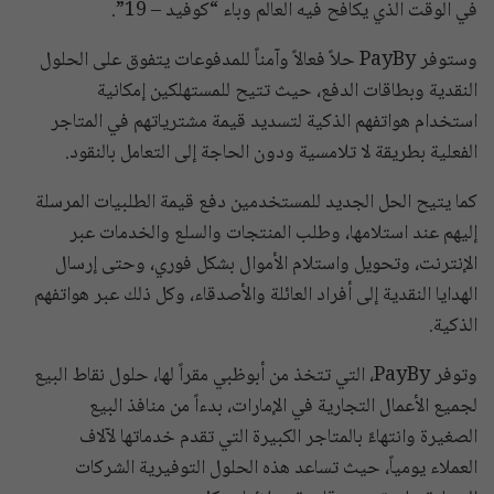
في الوقت الذي يكافح فيه العالم وباء “كوفيد – 19”.
وستوفر PayBy حلاً فعالاً وآمناً للمدفوعات يتفوق على الحلول
النقدية وبطاقات الدفع، حيث تتيح للمستهلكين إمكانية
استخدام هواتفهم الذكية لتسديد قيمة مشترياتهم في المتاجر
الفعلية بطريقة لا تلامسية ودون الحاجة إلى التعامل بالنقود.
كما يتيح الحل الجديد للمستخدمين دفع قيمة الطلبيات المرسلة
إليهم عند استلامها، وطلب المنتجات والسلع والخدمات عبر
الإنترنت، وتحويل واستلام الأموال بشكل فوري، وحتى إرسال
الهدايا النقدية إلى أفراد العائلة والأصدقاء، وكل ذلك عبر هواتفهم
الذكية.
وتوفر PayBy، التي تتخذ من أبوظبي مقراً لها، حلول نقاط البيع
لجميع الأعمال التجارية في الإمارات، بدءاً من منافذ البيع
الصغيرة وانتهاءً بالمتاجر الكبيرة التي تقدم خدماتها لآلاف
العملاء يومياً، حيث تساعد هذه الحلول التوفيرية الشركات