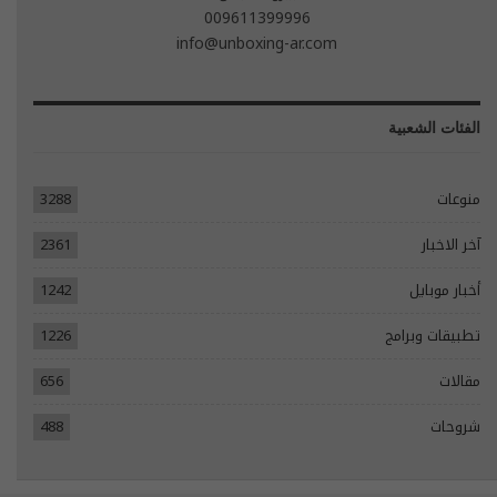
009611399996
info@unboxing-ar.com
الفئات الشعبية
منوعات
3288
آخر الاخبار
2361
أخبار موبايل
1242
تطبيقات وبرامج
1226
مقالات
656
شروحات
488