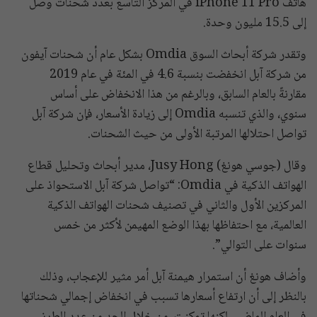
هاتف iPhone 11 Pro في المركز التاسع بعدد شحنات وصل
إلى 15.5 مليون وحدة.
وتقدر شركة أبحاث السوق Omdia بشكل عام أن شحنات آيفون
من شركة آبل انخفضت بنسبة 4.6 في المئة في عام 2019
مقارنةً بالعام السابق، وبالرغم من هذا الانخفاض على أساس
سنوي، والذي تنسبه Omdia إلى زيادة الأسعار، فإن شركة آبل
تواصل احتلالها المرتبة الأولى من حيث الشحنات.
وقال (جوسي هونغ) Jusy Hong، مدير أبحاث وتحليل قطاع
الهواتف الذكية في Omdia: “تواصل شركة آبل الاستحواذ على
المركزين الأول والثاني في تصنيف شحنات الهواتف الذكية
العالمية، مع احتفاظها بهذا الوضع المهيمن لأكثر من خمس
سنوات على التوالي”.
وأضاف هونغ أن استمرار هيمنة آبل أمر مثير للإعجاب، وذلك
بالنظر إلى أن ارتفاع أسعارها تسبب في انخفاض إجمالي شحناتها