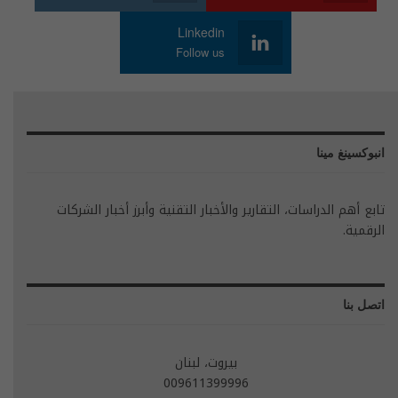
Linkedin
Follow us
انبوكسينغ مينا
تابع أهم الدراسات، التقارير والأخبار التقنية وأبرز أخبار الشركات
الرقمية.
اتصل بنا
بيروت، لبنان
009611399996