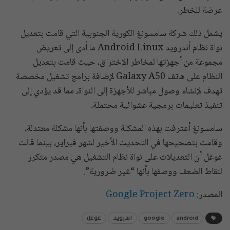
عرضة للخطر.
يشمل ذلك شركة سامسونغ الكورية الجنوبية التي قامت بتعديل
نواة نظام أندرويد Android Linux ما أدى إلى تعريض
مجموعة من أجهزتها لمخاطر الإختراق، حيث قامت بتعديل
النظام على هاتف Galaxy A50 لإضافة برامج تشغيل مخصصة
تهدف لإنشاء وصول مباشر للأجهزة إلى النواة، مما قد يؤدي إلى
تنفيذ تعليمات برمجية عشوائية محتملة.
سامسونغ أعترفت بهذه المشكلة ووصفتها بأنها مشكلة معتدلة،
وقامت بتصحيحها في التحديث الأخير لشهر فبراير، بينما قالت
غوغل أن التعديلات على نواة نظام التشغيل هي مصدر متكرر
لنقاط الضعف ووصفها بأنها “غير ضرورية”.
المصدر:
Google Project Zero
android
google
اندرويد
غوغل