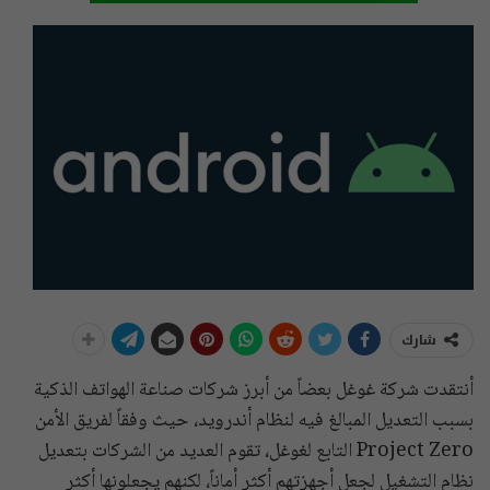
شارك
أنتقدت شركة غوغل بعضاً من أبرز شركات صناعة الهواتف الذكية
بسبب التعديل المبالغ فيه لنظام أندرويد، حيث وفقاً لفريق الأمن
Project Zero التابع لغوغل، تقوم العديد من الشركات بتعديل
نظام التشغيل لجعل أجهزتهم أكثر أماناً، لكنهم يجعلونها أكثر