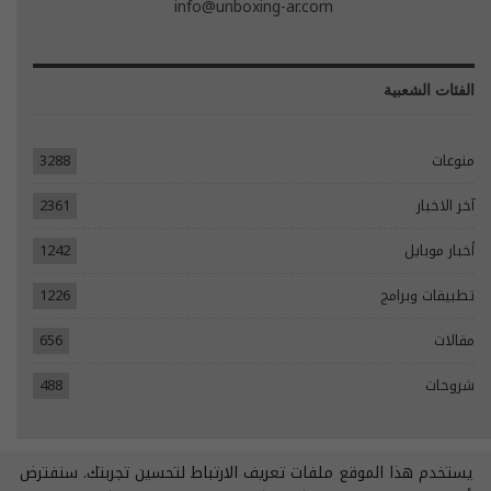
info@unboxing-ar.com
الفئات الشعبية
منوعات
3288
آخر الاخبار
2361
أخبار موبايل
1242
تطبيقات وبرامج
1226
مقالات
656
شروحات
488
يستخدم هذا الموقع ملفات تعريف الارتباط لتحسين تجربتك. سنفترض
© 2026 - جميع الحقوق محفوظة.