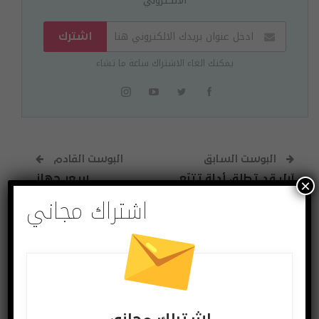
الالكتروني
اشترك
يمكنك الغاء الاشتراك ساعة ما تشاء
البوست السابق
البوست القادم
آبل قد تطلق أداة تتبّع
سعر جهاز
×
الأشياء AirTags
بلايستيشن 5 قد
اشتراك مجاني
بنهاية العام الجاري
يصل إلى 500 دولار
قد يعجبك ايضا
المزيد عن المؤلف
اختراعات وتكنولوجيا
آخر الاخبار