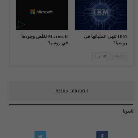
IBM تنهی عملیاتها فی
Microsoft تقلص وجودها
روسیا!
في روسيا!
السابق
التالي
التعليقات مغلقة.
تابعونا