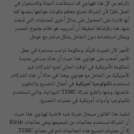
بالرغم من كل هذا فهواوي قد استطاعت النجاة والاستمرار في
العمل نظرًا لأن الشركة تصنّع معظم مكونات هواتفها بنفسها كما
أنها قادرة على الحصول على بدائل أخرى للمنتجات التي مُنعت
عنها، هذا بالإضافة لحقيقة أن أندرويد هو نظام مفتوح المصدر
ويمكن استخدامه دون التعامل بشكل مباشر مع غوغل.
الأمور الآن تغيرت قليلًا، وحكومة ترامب مستمرة في جعل
الأمور أصعب على هواوي، هذا حيث أن هناك مساعي عديدة
للحكومة الأمريكية في الوقت الحالي لمنع الشركات غير
الأمريكية من التعامل مع هواوي، وهذا في حالة أن هذه الشركات
تستخدم
تكنولوجيا أمريكية
في أعمال التصنيع والتطوير
خاصتها، ومنها بالطبع شركة TSMC التيوانية، والتي تستخدم
تكنولوجيا وأدوات أمريكية في عمليات التصنيع.
تنفيذ هذا القانون سيمثل ضربة شبه قاضية لهواوي، هذا حيث
أن الشركة تستخدم معالجات من تصميمها وهي معالجات Kirin
إلا أن عمليات تصنيع هذه المعالجات تتم في مصانع TSMC،