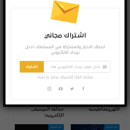
البوست السابق
البوست القادم
شاومي تطلق مكبر
عدسة ثلاثية
الصوت Mi Outdoor
ومستشعر 3D في
iPad Pro القادم
اشتراك مجاني
لتصلك الاخبار وللمشاركة في المسابقات ادخل
قد يعجبك ايضا
المزيد عن المؤلف
بريدك الالكتروني
اختراعات وتكنولوجيا
آخر الاخبار
اشترك
يمكنك الغاء الاشتراك ساعة ما تشاء
الإشعاعات
IKEA في تعاون مع
الكهرومغناطيسية
عمالقة الموسيقى
الإلكترونية!
آخر الاخبار
آخر الاخبار