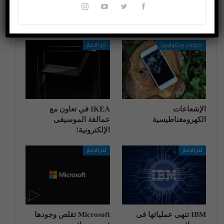
قد يعجبك ايضا
المزيد عن المؤلف
اختراعات وتكنولوجيا
آخر الاخبار
الإشعاعات
IKEA في تعاون مع
الكهرومغناطيسية
عمالقة الموسيقى
الإلكترونية!
آخر الاخبار
آخر الاخبار
IBM تنهی عملیاتها فی
Microsoft تقلص وجودها