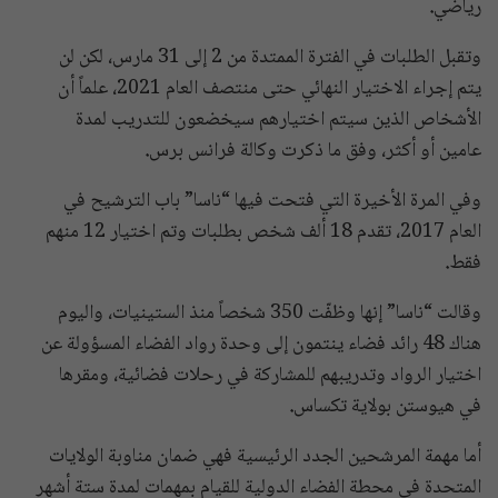
رياضي
.
وتقبل الطلبات في الفترة الممتدة من 2 إلى 31 مارس، لكن لن
يتم إجراء الاختيار النهائي حتى منتصف العام 2021، علماً أن
الأشخاص الذين سيتم اختيارهم سيخضعون للتدريب لمدة
عامين أو أكثر، وفق ما ذكرت وكالة فرانس برس
.
وفي المرة الأخيرة التي فتحت فيها “ناسا” باب الترشيح في
العام 2017، تقدم 18 ألف شخص بطلبات وتم اختيار 12 منهم
فقط
.
وقالت “ناسا” إنها وظفّت 350 شخصاً منذ الستينيات، واليوم
هناك 48 رائد فضاء ينتمون إلى وحدة رواد الفضاء المسؤولة عن
اختيار الرواد وتدريبهم للمشاركة في رحلات فضائية، ومقرها
في هيوستن بولاية تكساس
.
أما مهمة المرشحين الجدد الرئيسية فهي ضمان مناوبة الولايات
المتحدة في محطة الفضاء الدولية للقيام بمهمات لمدة ستة أشهر