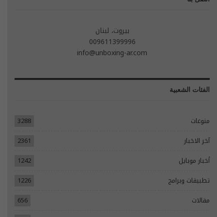
بيروت، لبنان
009611399996
info@unboxing-ar.com
الفئات الشعبية
منوعات
3288
آخر الاخبار
2361
أخبار موبايل
1242
تطبيقات وبرامج
1226
مقالات
656