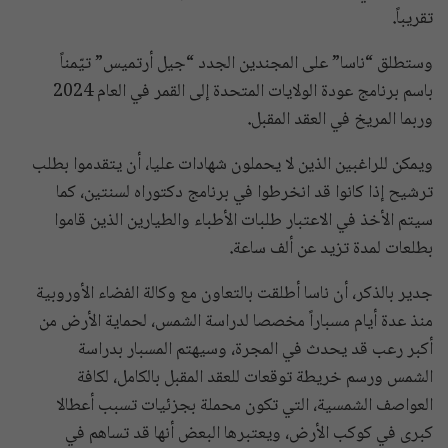
تقريباً
.
وستطلق “ناسا” على المجندين الجدد “جيل أرتميس” تيّمناً
باسم برنامج عودة الولايات المتحدة إلى القمر في العام 2024
وربما المريخ في العقد المقبل
.
ويمكن للراغبين الذين لا يحملون شهادات عليا، أن يتقدموا بطلب
ترشيح إذا كانوا قد انخرطوا في برنامج دكتوراه لسنتين، كما
سيتم الأخذ في الاعتبار طلبات الأطباء والطيارين الذين قاموا
بطلعات لمدة تزيد عن ألف ساعة
.
جدير بالذكر، أن ناسا أطلقت بالتعاون مع وكالة الفضاء الأوروبية
منذ عدة أيام مسباراً مخصصا لدراسة الشمس، لحماية الأرض من
أكبر رعب قد يحدث في المجرة، وسيهتم المسبار بدراسة
الشمس ورسم خريطة توقعات للعقد المقبل بالكامل، لكافة
العواصف الشمسية، التي تكون محملة بجزئيات تسبب أعطالا
كبرى في كوكب الأرض، ويعتبرها البعض أنها قد تساهم في