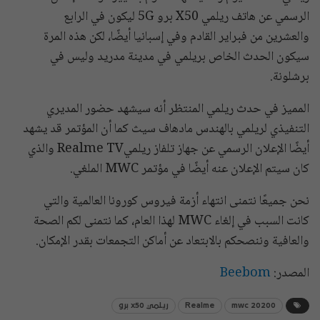
الرسمي عن هاتف ريلمي X50 برو 5G ليكون في الرابع
والعشرين من فبراير القادم وفي إسبانيا أيضًا، لكن هذه المرة
سيكون الحدث الخاص بريلمي في مدينة مدريد وليس في
برشلونة.
المميز في حدث ريلمي المنتظر أنه سيشهد حضور المديري
التنفيذي لريلمي بالهندس مادهاف سيث كما أن المؤتمر قد يشهد
أيضًا الإعلان الرسمي عن جهاز تلفاز ريلميRealme TV والذي
كان سيتم الإعلان عنه أيضًا في مؤتمر MWC الملغي.
نحن جميعًا نتمنى انتهاء أزمة فيروس كورونا العالمية والتي
كانت السبب في إلغاء MWC لهذا العام، كما نتمنى لكم الصحة
والعافية وننصحكم بالابتعاد عن أماكن التجمعات بقدر الإمكان.
المصدر:
Beebom
mwc 20200
Realme
ريلمي x50 برو