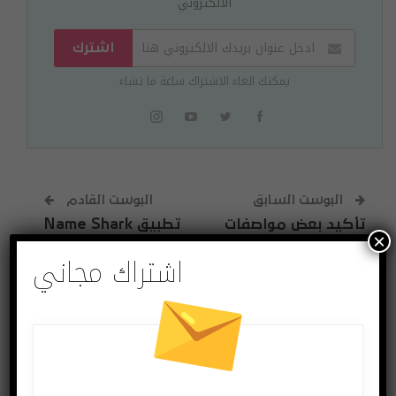
الالكتروني
اشترك
يمكنك الغاء الاشتراك ساعة ما تشاء
البوست السابق
البوست القادم
تأكيد بعض مواصفات
تطبيق Name Shark
×
هاتف الألعاب Legion
لحل مشكلة نسيان
اشتراك مجاني
من لينوفو
أسماء الأشخاص
للآيفون والآيباد
قد يعجبك ايضا
المزيد عن المؤلف