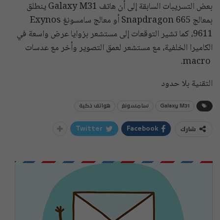
بعض التسريبات السابقة إلى أن هاتف Galaxy M31 ينطلق
بمعالج Snapdragon 665 أو معالج سامسونغ Exynos
9611، كما تشير التوقعات إلى مستشعر بزوايا عرض واسعة في
الكاميرا الخلفية، مع مستشعر لعمق التصوير وأخر مع عدسات
macro.
التقنية بلا حدود
Galaxy M31
سامسونغ
هواتف ذكية
شارك
Twitter
Facebook