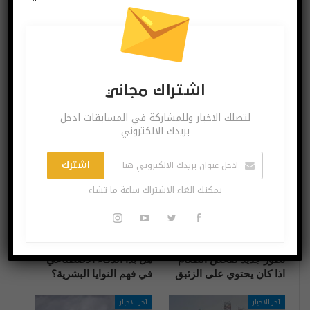
البوست السابق
البوست القادم
سماعة غالكسي
بالصور شرح كيفية حل
Buds+ الجديدة تظهر
مشاكل اتصال
في فيديو استعراضي
البيانات في هواتف
أندرويد
اشتراك مجاني
لتصلك الاخبار وللمشاركة في المسابقات ادخل
بريدك الالكتروني
قد يعجبك ايضا
المزيد عن المؤلف
اشترك
آخر الاخبار
آخر الاخبار
يمكنك الغاء الاشتراك ساعة ما تشاء
تطور جديد لفحص الطعام
هل بدأ الذكاء الاصطناعي
اذا كان يحتوي على الزئبق
في فهم النوايا البشرية؟
آخر الاخبار
آخر الاخبار