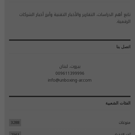
تابع أهم الدراسات، التقارير والأخبار التقنية وأبرز أخبار الشركات
الرقمية.
اتصل بنا
بيروت، لبنان
009611399996
info@unboxing-ar.com
الفئات الشعبية
منوعات
3288
آخر الاخبار
2361