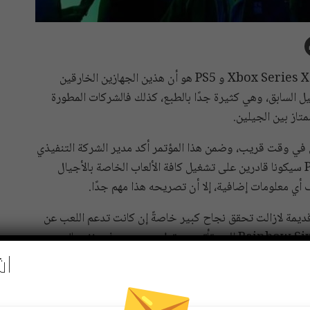
واحدة من أفضل مميزات الجيل الجديد من أجهزة الألعاب Xbox Series X و PS5 هو أن هذين الجهازين الخارقين
يل السابق، وهي كثيرة جدًا بالطبع، كذلك فالشركات المطورة
تاز بين الجيلين.
تمر مالي في وقت قريب، وضمن هذا المؤتمر أكد مدير الشركة التنفيذي
Yves Guillemot أن كلًا من Xbox Series X و PS5 سيكونا قادرين على تشغيل كافة الألعاب الخاصة بالأجيال
قديمة لازالت تحقق نجاح كبير خاصةً إن كانت تدعم اللعب عن
اش