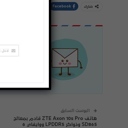
شارك
ddIt
Twitter
Facebook
اشتراك
لتصلك الاخبا
يمكنك الغاء 
البوست السابق
هاتف ZTE Axon 10s Pro قادم بمعالج
SD865 وذواكر LPDDR5 ووايفاي 6