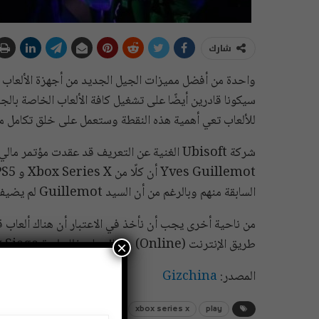
شارك
سيكونا قادرين أيضًا على تشغيل كافة الألعاب الخاصة بالج
للألعاب تعي أهمية هذه النقطة وستعمل على خلق تكامل مم
شركة Ubisoft الغنية عن التعريف قد عقدت مؤ
السابقة منهم وبالرغم من أن السيد Guillemot لم يضيف أي معلومات إضافية، إلا أن تصريحه هذا مهم جدًا.
من ناحية أخرى يجب أن نأخذ في الاعتبار أن هناك ألعاب 
طريق الإنترنت (Online) ومثال على ذلك لعبة Rainbow Six Siege التي تأتي من تطوير يوبيسوفت نفسها!
×
المصدر:
Gizchina
play
xbox series x
اكس بوكس
بلايستيشن 5