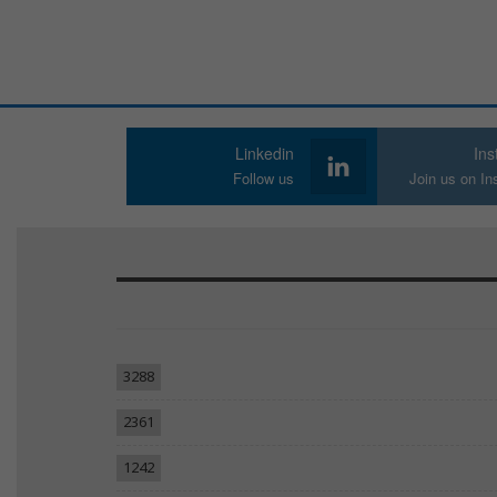
Linkedin
In
Follow us
Join us on I
3288
2361
1242