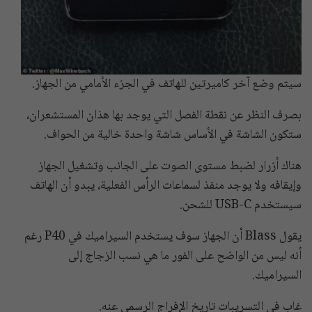
سيتم وضع آخر كاميرتين للهاتف في الجزء الأمامي من الجهاز.
بصرف النظر عن نقطة الفصل التي يوجد بها هذان المستشعران،
ستكون الشاشة في الأساس شاشة واحدة خالية من الحواف.
هناك أزرار لضبط مستوى الصوت على الجانب وتشغيل الجهاز
وإيقافه ولا يوجد منفذ لسماعات الرأس الفعلية، يبدو أن الهاتف
سيستخدم USB-C للشحن.
يقول Blass أن الجهاز سوف يستخدم السيراميك في P40 رغم
أنه ليس من الواضح على الفور ما هي نسب الزجاج إلى
السيراميك.
غاب في التسريبات تاريخ الإفراج الرسمي عنه.