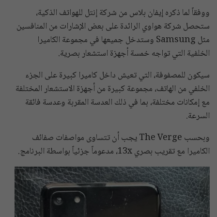
ووفقاً لما ذكره إيفان بلاس من شركة إنتل للهواتف الذكية،
ستحصل شركة هواوي الرائدة على بعض الإشارات من المنافسين
مثل Samsung وستدخل جميعها في مجموعة الكاميرا
الخلفية التي تواجه خمسة أجهزة استشعار بصرية.
سيكون للمصفوفة، التي تعيش داخل كاميرا كبيرة على الجزء
الخلفي من الهاتف، مجموعة كبيرة من أجهزة الاستشعار المختلفة
مع إمكانات مختلفة، بما في ذلك العدسة المقربة وعدسة فائقة
السرعة.
وبحسب The Verge يجب أن تتساوى مواصفات صفائف
الكاميرا مع تقريب بصري 13x، مدعوماً جزئياً بواسطة البرنامج.