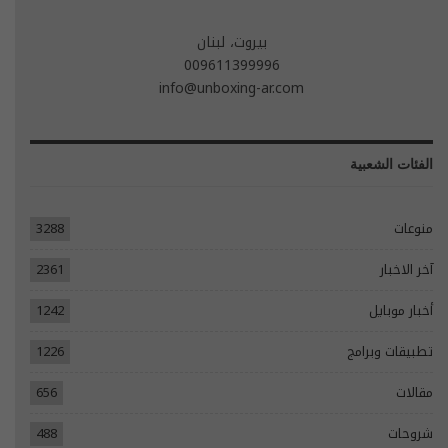
بيروت، لبنان
009611399996
info@unboxing-ar.com
الفئات الشعبية
منوعات
3288
آخر الاخبار
2361
أخبار موبايل
1242
تطبيقات وبرامج
1226
مقالات
656
شروحات
488