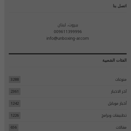
اتصل بنا
بيروت، لبنان
009611399996
info@unboxing-ar.com
الفئات الشعبية
منوعات
3288
آخر الاخبار
2361
أخبار موبايل
1242
تطبيقات وبرامج
1226
مقالات
656