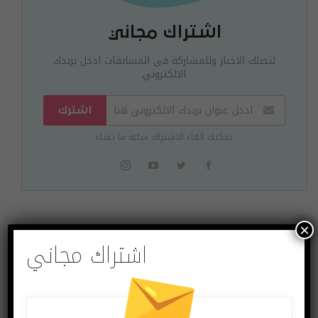
اشتراك مجاني
لتصلك الاخبار وللمشاركة في المسابقات ادخل بريدك
الالكتروني
اشترك
يمكنك الغاء الاشتراك ساعة ما تشاء
×
البوست السابق
البوست القادم
اشتراك مجاني
وداعًا لمنفذ
تطبيق Pocket Files
microUSB أوروبا قد
Pro لإدارة الملفات
ترغم الشركات على
على الأيفون
توحيد منفذ الشحن