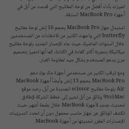
تميزت بآداء أفضل من لوحة المفاتيح التي قدمت من آبل في
أجهزة MacBook Pro السابقة.
استبدل جهاز MacBook Pro بحجم 16 إنش لوحة مفاتيح
butterfly التي واجهت الكثير من الانتقادات من المستخدمين
خلال السنوات الماضية، حيث جاء الإصدار الجديد بلوحة مفاتيح
ميكانيكة بتجربة أكثر كفاءة في الكتابة، كما أنها تتميز بتصميم
مرن يدعم المستخدم بشكل جيد لمقاومة الغبار.
ومع ترقب الكثير من مستخدمي أجهزة ماك بوك دعم
MacBook Pro بحجم 13 إنش وأيضاً أجهزة MacBook
Air بلوحة مفاتيح scissor الجديدة من آبل، رصد موقع
9to5Mac وثائق من آبل تشير إلى خطط الشركة لإطلاق
تحديث جديد لأجهزة MacBook خلال بضعة أشهر، حيث
تكشف الوثائق عن جهاز حاسب محمول دون أن تحدد التسريبات
الإصدارات المقرر تحديثها من أجهزة MacBook.