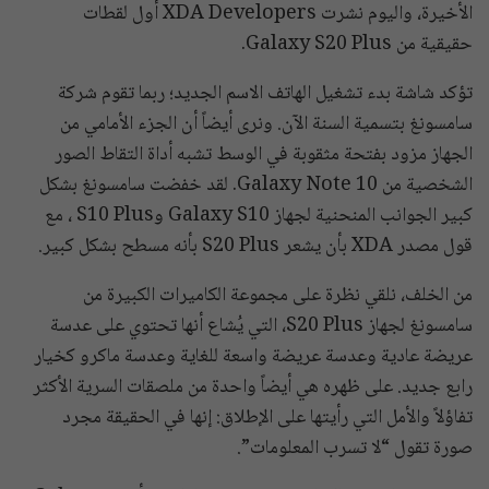
الأخيرة، واليوم نشرت XDA Developers أول لقطات
حقيقية من Galaxy S20 Plus.
تؤكد شاشة بدء تشغيل الهاتف الاسم الجديد؛ ربما تقوم شركة
سامسونغ بتسمية السنة الآن. ونرى أيضاً أن الجزء الأمامي من
الجهاز مزود بفتحة مثقوبة في الوسط تشبه أداة التقاط الصور
الشخصية من Galaxy Note 10. لقد خفضت سامسونغ بشكل
كبير الجوانب المنحنية لجهاز Galaxy S10 وS10 Plus ، مع
قول مصدر XDA بأن يشعر S20 Plus بأنه مسطح بشكل كبير.
من الخلف، نلقي نظرة على مجموعة الكاميرات الكبيرة من
سامسونغ لجهاز S20 Plus، التي يُشاع أنها تحتوي على عدسة
عريضة عادية وعدسة عريضة واسعة للغاية وعدسة ماكرو كخيار
رابع جديد. على ظهره هي أيضاً واحدة من ملصقات السرية الأكثر
تفاؤلاً والأمل التي رأيتها على الإطلاق: إنها في الحقيقة مجرد
صورة تقول “لا تسرب المعلومات”.