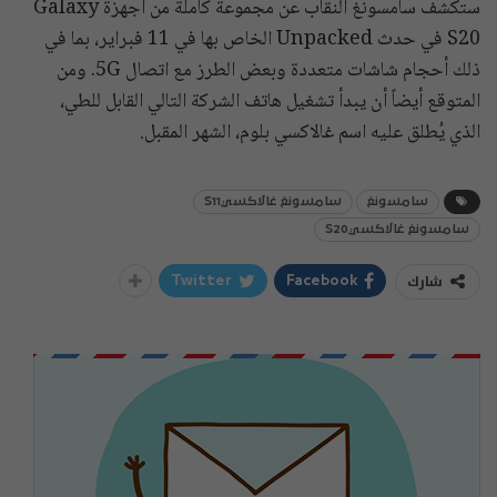
ستكشف سامسونغ النقاب عن مجموعة كاملة من أجهزة Galaxy
S20 في حدث Unpacked الخاص بها في 11 فبراير، بما في
ذلك أحجام شاشات متعددة وبعض الطرز مع اتصال 5G. ومن
المتوقع أيضاً أن يبدأ تشغيل هاتف الشركة التالي القابل للطي،
الذي يُطلق عليه اسم غالاكسي بلوم، الشهر المقبل.
سامسونغ
سامسونغ غالاكسيS11
سامسونغ غالاكسيS20
شارك
Twitter
Facebook