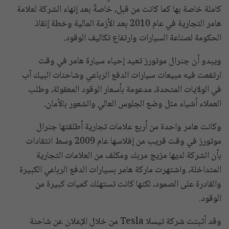
كاملة خاصة بها كما كانت من قبل، خاصةً بعد إنهاء الشركة لعلامة
هامر التجارية في عام 2010 بعد الأزمة المالية وخطة إنقاذ
الحكومة لصناعة السيارات وارتفاع تكاليف الوقود.
ويبدو أن جنرال موتورز تعيد إحياء سيارة هامر في وقت
ارتفعت فيه مبيعات سيارات الدفع الرباعي وشاحنات البيك آب
في الولايات المتحدة، مدعومة بأسعار الوقود المعقولة، وطلب
العملاء أشياء مثل وضع الجلوس العالي والشعور بالأمان.
وكانت هامر واحدة من أربع علامات تجارية أطلقتها جنرال
موتورز في وقت قريب من إفلاسها عام 2009 وسط انتقادات
بأن الشركة لديها مزيج مربك ومكلف من العلامات التجارية
المتداخلة، واشتهرت ماركة هامر بسيارات الدفع الرباعي الكبيرة
والقادرة على الصمود، لكنها كانت تستهلك كميات كبيرة من
الوقود.
وقد أثبتت شركة تيسلا Tesla من خلال الإعلان عن شاحنة