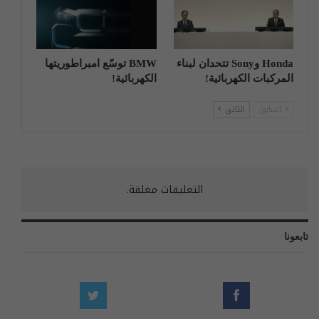
Honda وSony تتحدان لبناء
BMW توسّع امبراطوريتها
المركبات الكهربائية!
الكهربائية!
السابق
التالي
التعليقات مغلقة.
تابعونا