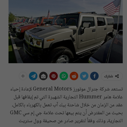
شارك
تستعد شركة جنرال موتورز General Motors لإعادة إحياء
علامة هامر Hummer التجارية الشهيرة التي تم إيقافها قبل
عقد من الزمان من خلال شاحنة بيك آب تعمل بالكهرباء بالكامل،
بحيث من المفترض أن يتم بيعها تحت علامة جي إم سي GMC
التجارية، وذلك وفقاً لتقرير صادر عن صحيفة وول ستريت