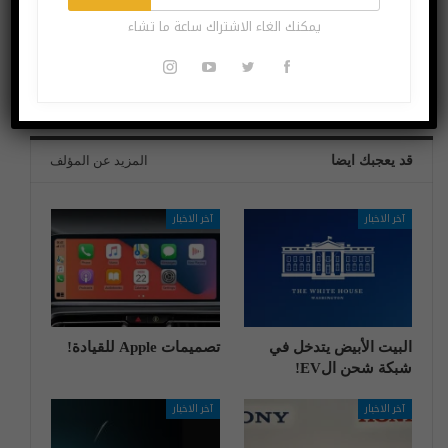
قريباً.. التصميم
تطبيق David’s
يمكنك الغاء الاشتراك ساعة ما تشاء
الجديد لـ “فيسبوك”
Disposable يحقق
متاح للجميع
أكثر من مليون تنزيل
في أسبوعين
قد يعجبك ايضا
المزيد عن المؤلف
آخر الاخبار
آخر الاخبار
البيت الأبيض يتدخل في
تصميمات Apple للقيادة!
شبكة شحن الEV!
آخر الاخبار
آخر الاخبار