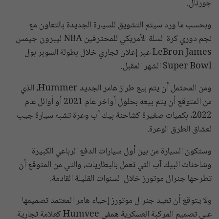
جورنال.
وبحسب ما ورد سيتم التشويق للسيارة الجديدة بالتعاون مع
نجم دوري كرة السلة الأمريكي للمحترفين NBA ليبرون جيمس
LeBron James عبر إعلان تجاري خلال بطولة السوبر بول
Super Bowl الشهر المقبل.
ومن المحتمل أن يتم بيع طراز هامر الجديد Hummer، الذي
من المتوقع أن يتم بيعه بحلول أواخر عام 2021 أو أوائل عام
2022، بكميات صغيرة كشاحنة بيك آب وعرة تشبه سيارة جيب
لعشاق الطرق الوعرة.
وستكون السيارة من بين أول سيارات الدفع الرباعي الكبيرة
وشاحنات البيك آب التي تعمل بالبطاريات، والتي من المتوقع أن
تطرحها جنرال موتورز خلال السنوات القليلة القادمة.
ولا يتوقع أن تعيد جنرال موتورز إحياء هامر المعتمد تصميمها
على تصميم المركبة العسكرية همفي Humvee كعلامة تجارية