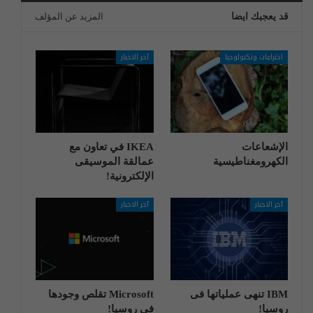
قد يعجبك ايضا
المزيد عن المؤلف
اختراعات وتكنولوجيا
آخر الاخبار
الإشعاعات
IKEA في تعاون مع
الكهرومغناطيسية
عمالقة الموسيقى
الإلكترونية!
آخر الاخبار
آخر الاخبار
IBM تنهی عملیاتها فی
Microsoft تقلص وجودها
روسیا!
في روسيا!