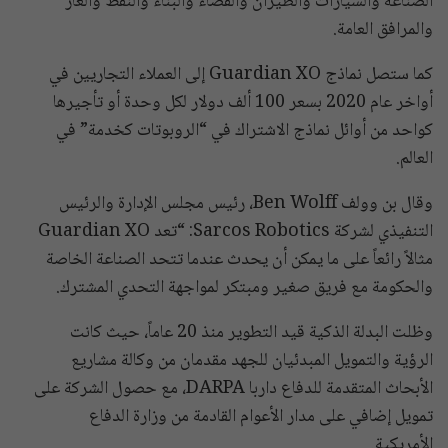
الصناعة والسيارات والطيران والفضاء والبناء والنفط والغاز
والمرافق العامة.
كما ستصل نماذج Guardian XO إلى العملاء التجاريين في
أواخر عام 2020 بسعر 100 ألف دولار لكل وحدة أو تأجيرها
كواحد من أوائل نماذج الاشتراك في “الروبوتات كخدمة” في
العالم.
وقال بن وولف Ben Wolff، رئيس مجلس الإدارة والرئيس
التنفيذي لشركة Sarcos Robotics: “تعد Guardian XO
مثالاً رائعاً على ما يمكن أن يحدث عندما تتحد الصناعة الخاصة
والحكومة مع فريق صغير ومبتكر لمواجهة التحدي المشترك.
وظلت البدلة الذكية قيد التطوير منذ 20 عاماً، حيث كانت
الرؤية والتمويل المبدئيان للجهد مقدمان من وكالة مشاريع
الأبحاث المتقدمة للدفاع داربا DARPA، مع حصول الشركة على
تمويل إضافي على مدار الأعوام القادمة من وزارة الدفاع
الأمريكية.