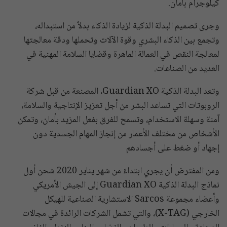
كيلوجرام بأمان.
وجرى تصميم البدلة الذكية لزيادة الذكاء بدلاً من استبداله،
وتجمع بين الذكاء البشري وقوة الآلات وتحملها ودقة معالجتها
لمعالجة النقص في العمالة الماهرة وقضايا السلامة المهنية في
العديد من الصناعات.
وتعد البدلة الذكية Guardian XO، المصنعة من قبل شركة
الروبوتات التي تساعد البشر من أجل تعزيز الإنتاجية والسلامة،
آمنة وسهلة الاستخدام، وتسمح للفرق بفعل المزيد بأمان، وتمكن
الأشخاص من مختلف الأعمار من إنجاز المهام الجسدية دون
إجهاد أو ضغط على أجسادهم
ومن المفترض أن يجري ابتداءً من شهر يناير 2020 شحن أول
نماذج البدلة الذكية Guardian XO إلى الجيش الأمريكي
وأعضاء مجموعة Sarcos الاستشارية الصناعية للهيكل
الخارجي (X-TAG)، والتي تشمل الشركات الرائدة في مجالات