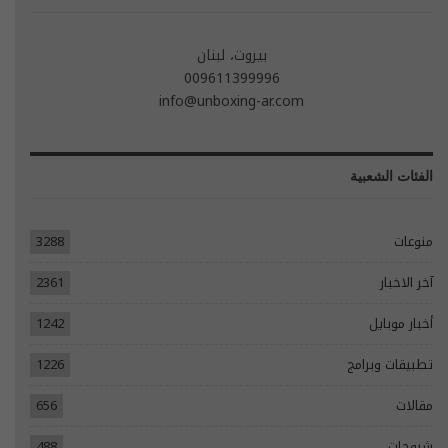
بيروت، لبنان
009611399996
info@unboxing-ar.com
الفئات الشعبية
منوعات
3288
آخر الاخبار
2361
أخبار موبايل
1242
تطبيقات وبرامج
1226
مقالات
656
شروحات
488