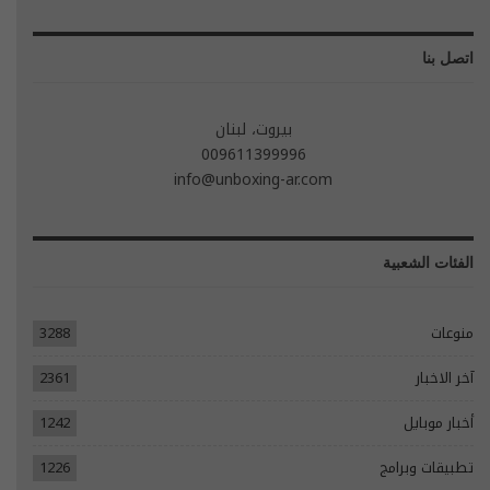
اتصل بنا
بيروت، لبنان
009611399996
info@unboxing-ar.com
الفئات الشعبية
منوعات
3288
آخر الاخبار
2361
أخبار موبايل
1242
تطبيقات وبرامج
1226