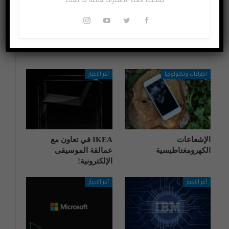
3 و رينو 3 برو
المخصصة للأطفال
قد يعجبك ايضا
المزيد عن المؤلف
اختراعات وتكنولوجيا
آخر الاخبار
الإشعاعات
IKEA في تعاون مع
الكهرومغناطيسية
عمالقة الموسيقى
الإلكترونية!
آخر الاخبار
آخر الاخبار