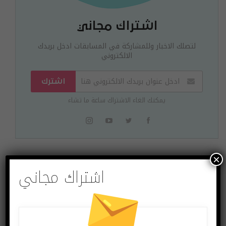
اشتراك مجاني
لتصلك الاخبار وللمشاركة في المسابقات ادخل بريدك
الالكتروني
اشترك
يمكنك الغاء الاشتراك ساعة ما تشاء
×
اشتراك مجاني
البوست السابق
البوست القادم
صور حيّة لهاتف
آبل تسيطر على سوق
غالكسي S11 تكشف
الهواتف الرائدة بحصة
عن تصميمه
سوقية 52%