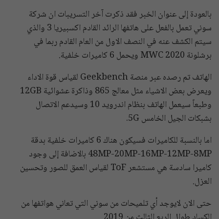
بالعودة إلى عنوان الخبر فقد ذكرت آخر التسريبات ان شركة
سوني تعمل بالفعل على هاتفها الرائد القادم اكسبيريا 3 والذي
سيتم الكشف عنه في النصف الاول من العام القادم ربما في
برشلونة MWC 2020 ويحمل 6 كاميرات خلفية.
الهاتف تم رصده عبر منصة Geekbench لقياس قوة الاداء
ويعرض بعض الاشياء مثل معالج 865 وذاكرة عشوائية 12GB
وطبعاً سيعمل الهاتف بنظام اندرويد 10 وسيدعم الاتصال
بشبكات الجيل الخامس 5G.
اما بالنسبة للكاميرات فسيكون هناك 6 كاميرات خلفية بدقة
48MP-20MP-16MP-12MP-8MP بالاضافة إلى وجود
كاميرا سادسة هي مستشعر ToF لقياس العمق للصور وتحسين
العزل.
حتى الان لايوجد أي تلميحات من سوني التي تعاني هواتفها من
الكساد طوال الربع الثالث من 2019.