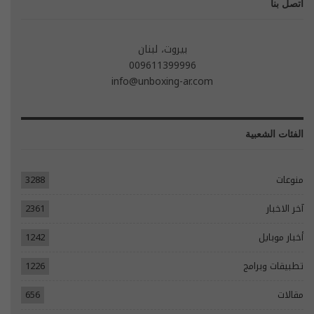
اتصل بنا
بيروت، لبنان
009611399996
info@unboxing-ar.com
الفئات الشعبية
منوعات
3288
آخر الاخبار
2361
أخبار موبايل
1242
تطبيقات وبرامج
1226
مقالات
656