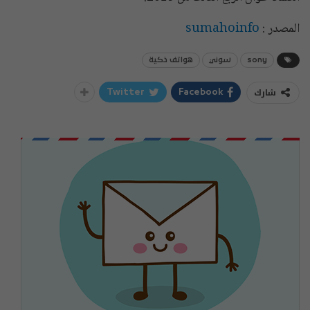
المصدر :
sumahoinfo
sony
سوني
هواتف ذكية
شارك
Twitter
Facebook