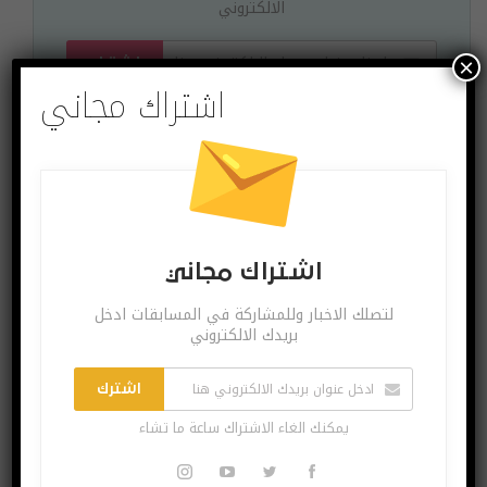
الالكتروني
×
اشترك
اشتراك مجاني
يمكنك الغاء الاشتراك ساعة ما تشاء
البوست السابق
البوست القادم
اشتراك مجاني
غوغل تتحول إلى
فيسبوك تختبر ميزة
مدرب لغوي وتعلّم
جديدة لتصفح صور
لتصلك الاخبار وللمشاركة في المسابقات ادخل
المستخدمين كيفية
الأصدقاء كما في
بريدك الالكتروني
نطق الكلمات بشكل
إنستاغرام
صحيح
اشترك
يمكنك الغاء الاشتراك ساعة ما تشاء
قد يعجبك ايضا
المزيد عن المؤلف