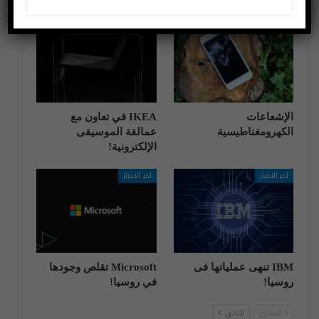
اختراعات وتكنولوجيا
آخر الاخبار
الإشعاعات
IKEA في تعاون مع
الكهرومغناطيسية
عمالقة الموسيقى
الإلكترونية!
آخر الاخبار
آخر الاخبار
IBM تنهی عملیاتها فی
Microsoft تقلص وجودها
روسیا!
في روسيا!
السابق
التالي