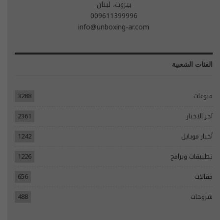
بيروت، لبنان
009611399996
info@unboxing-ar.com
الفئات الشعبية
منوعات
3288
آخر الاخبار
2361
أخبار موبايل
1242
تطبيقات وبرامج
1226
مقالات
656
شروحات
488