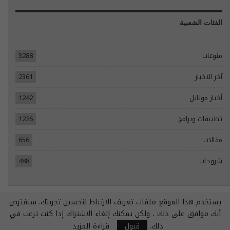
الفئات الشعبية
منوعات
3288
آخر الاخبار
2361
أخبار موبايل
1242
تطبيقات وبرامج
1226
مقالات
656
شروحات
488
يستخدم هذا الموقع ملفات تعريف الارتباط لتحسين تجربتك. سنفترض
© 2026 - جميع الحقوق محفوظة.
أنك موافق على ذلك ، ولكن يمكنك إلغاء الاشتراك إذا كنت ترغب في
تصميم مواقع انترنت:
Tecomsa
ذلك.
قبول
قراءة المزيد