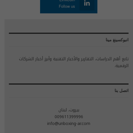
Follow us
انبوكسينغ مينا
تابع أهم الدراسات، التقارير والأخبار التقنية وأبرز أخبار الشركات
الرقمية.
اتصل بنا
بيروت، لبنان
009611399996
info@unboxing-ar.com