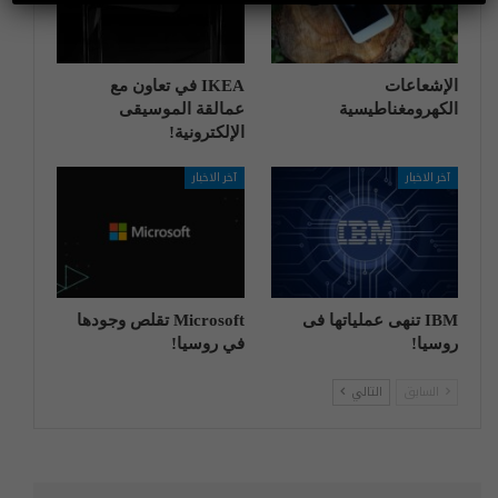
الإشعاعات
IKEA في تعاون مع
الكهرومغناطيسية
عمالقة الموسيقى
الإلكترونية!
آخر الاخبار
آخر الاخبار
IBM تنهی عملیاتها فی
Microsoft تقلص وجودها
روسیا!
في روسيا!
السابق
التالي