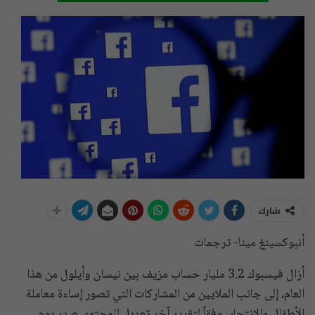
شارك
أنبوكسينغ مينا- ترجمات
أزال فيسبوك 3.2 مليار حساب مزيف بين نيسان وأيلول من هذا
العام، إلى جانب الملايين من المشاركات التي تصور إساءة معاملة
الأطفال والانتحار، وفقاً لتقرير آخر تعديل للمحتوى صدر يوم