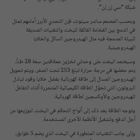
شبكة “سي إن إن”.
وبحسب المصمم ساندر سينوت، فإن التحدي الأبرز أمامهم تمثل
في الدمج بين الفخامة الفائقة لليخت والتقنيات الصديقة
للبيئة المدمجة فيه مثل الهيدروجين السائل والخلايا
الهيدروجينية.
وسيعتمد اليخت على وحدتي تخزين عملاقتين سعة 28 طناً،
يتم حفضها في درجة حرارة تبلغ 253 تحت الصفر، ويتم تحويل
الهيدروجين المسال إلى طاقة كهربائية بفضل خلايا وقود تبادل
البروتون، التي تحوّل الطاقة الكيميائية المتحررة أثناء التفاعل
للهيدروجين والأوكسجين لطاقة كهربائية.
وتوجه الطاقة بعد ذلك إلى ألواح التحكم في اليخت، لتوزيعها من
أجل الدفع وتشغيل الأنظمة الأخرى المستخدمة.
وإلى جانب التقنيات المتطورة في اليخت الذي يضم 5 طوابق،