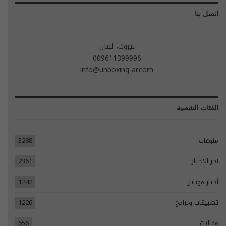
اتصل بنا
بيروت، لبنان
009611399996
info@unboxing-ar.com
الفئات الشعبية
منوعات
3288
آخر الاخبار
2361
أخبار موبايل
1242
تطبيقات وبرامج
1226
مقالات
656