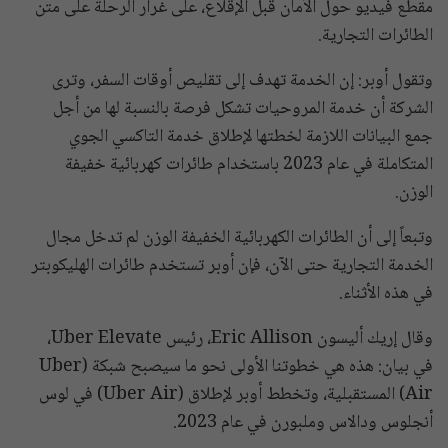
مقطع فيديو حول الأمان قبل الإقلاع، على غرار الرحلة على متن
الطائرات التجارية.
وتقول أوبر: إن الخدمة تهدف إلى تقليص أوقات السفر، وترى
الشركة أن خدمة المروحيات تشكل فرصة بالنسبة لها من أجل
جمع البيانات اللازمة لخطتها لإطلاق خدمة التاكسي الجوي
المتكاملة في عام 2023 باستخدام طائرات كهربائية خفيفة
الوزن.
وتبعاً إلى أن الطائرات الكهربائية الخفيفة الوزن لم تدخل مجال
الخدمة التجارية حتى الآن، فإن أوبر تستخدم طائرات الهليكوبتر
في هذه الأثناء.
وقال إريك أليسون Eric Allison، رئيس Uber Elevate،
في بيان: هذه هي خطوتنا الأولى نحو ما سيصبح شبكة (Uber
Air) المستقبلية، وتخطط أوبر لإطلاق (Uber Air) في لوس
أنجلوس ودالاس وملبورن في عام 2023.