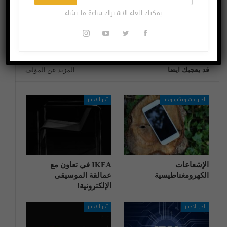
الفضوليين من
سامسونغ لهاتفها
يمكنك الغاء الاشتراك ساعة ما تشاء
أصدقائك تصفح صورك
غالاكسي إس 11
على “آيفون”
قد يعجبك ايضا
المزيد عن المؤلف
اختراعات وتكنولوجيا
آخر الاخبار
الإشعاعات
IKEA في تعاون مع
الكهرومغناطيسية
عمالقة الموسيقى
الإلكترونية!
آخر الاخبار
آخر الاخبار