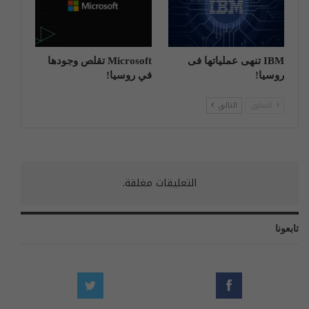
IBM تنهی عملیاتها فی
Microsoft تقلص وجودها
روسیا!
في روسيا!
السابق
التالي
التعليقات مغلقة.
تابعونا