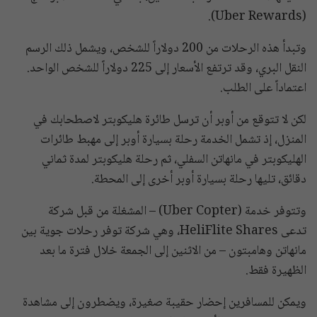
(Uber Rewards).
وتبدأ هذه الرحلات من 200 دولاراً للشخص، ويشمل ذلك الرسم
النقل البري، وقد ترتفع الأسعار إلى 225 دولاراً للشخص الواحد.
اعتماداً على الطلب.
لكن لا تتوقع من أوبر أن ترسل طائرة هليكوبتر لاصطحابك في
المنزل، إذ تشمل الخدمة رحلة بسيارة أوبر إلى مهبط طائرات
الهليكوبتر في مانهاتن السفلي، ثم رحلة هليكوبتر لمدة ثماني
دقائق، تليها رحلة بسيارة أوبر أخرى إلى المحطة.
وتتوفر خدمة (Uber Copter) – المشغلة من قبل شركة
تدعى HeliFlite Shares، وهي شركة توفر رحلات جوية بين
مانهاتن وهامبتون – من الاثنين إلى الجمعة خلال فترة ما بعد
الظهيرة فقط.
ويمكن للمسافرين إحضار حقيبة صغيرة، ويضطرون إلى مشاهدة