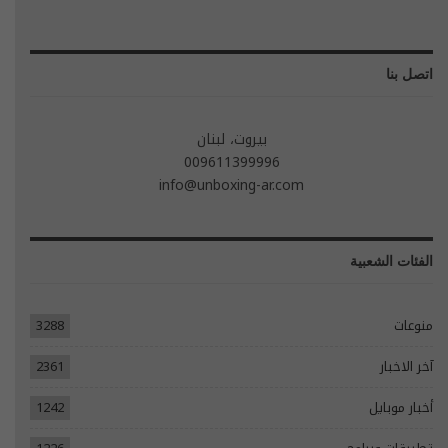
اتصل بنا
بيروت، لبنان
009611399996
info@unboxing-ar.com
الفئات الشعبية
منوعات
3288
آخر الاخبار
2361
أخبار موبايل
1242