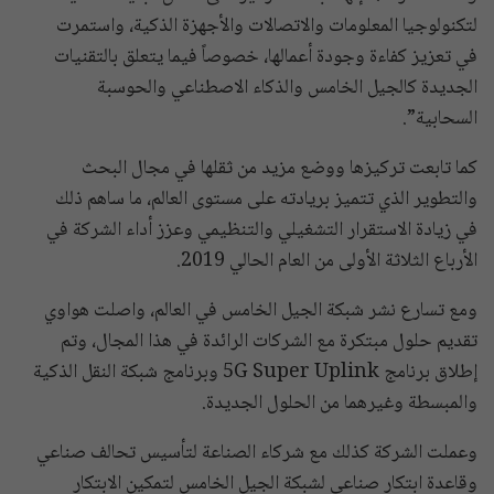
لتكنولوجيا المعلومات والاتصالات والأجهزة الذكية، واستمرت
في تعزيز كفاءة وجودة أعمالها، خصوصاً فيما يتعلق بالتقنيات
الجديدة كالجيل الخامس والذكاء الاصطناعي والحوسبة
السحابية”.
كما تابعت تركيزها ووضع مزيد من ثقلها في مجال البحث
والتطوير الذي تتميز بريادته على مستوى العالم، ما ساهم ذلك
في زيادة الاستقرار التشغيلي والتنظيمي وعزز أداء الشركة في
الأرباع الثلاثة الأولى من العام الحالي 2019.
ومع تسارع نشر شبكة الجيل الخامس في العالم، واصلت هواوي
تقديم حلول مبتكرة مع الشركات الرائدة في هذا المجال، وتم
إطلاق برنامج 5G Super Uplink وبرنامج شبكة النقل الذكية
والمبسطة وغيرهما من الحلول الجديدة.
وعملت الشركة كذلك مع شركاء الصناعة لتأسيس تحالف صناعي
وقاعدة ابتكار صناعي لشبكة الجيل الخامس لتمكين الابتكار