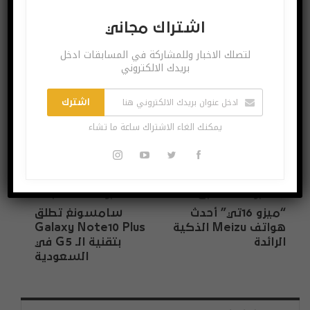
لتصلك الاخبار وللمشاركة في المسابقات ادخل بريدك
اشتراك مجاني
الالكتروني
لتصلك الاخبار وللمشاركة في المسابقات ادخل
بريدك الالكتروني
اشترك
يمكنك الغاء الاشتراك ساعة ما تشاء
اشترك
يمكنك الغاء الاشتراك ساعة ما تشاء
البوست السابق
البوست القادم
“ميزو 16تي” أحدث
سامسونغ تطلق
هواتف Meizu الذكية
Galaxy Note10 Plus
الرائدة
بتقنية الـ G5 في
السعودية