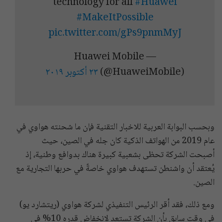
technology for all
#Huawei
#MakeItPossible
pic.twitter.com/gPs9pnmMyJ
— Huawei Mobile
(@HuaweiMobile)
٢٣ أكتوبر ٢٠١٩
وبحسب البوابة العربية للاخبار التقنية فإن ما شحنته هواوي في
عام 2019 من الهواتف الذكية كان جله في الصين، حيث
أصبحت الشركة تحظى بشعبية كبيرة هناك بدوافع وطنية، إذ
يُعتقد أن واشنطن تستهدف هواوي خاصةً في حربها التجارية مع
الصين.
ومع ذلك، فقد أقر الرئيس التنفيذي لشركة هواوي (ريتشارد يو)
في وقت سابق بأن الشركة تستعد لانخفاض قدره 10% في