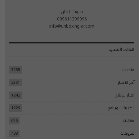
بيروت، لبنان
009611399996
info@unboxing-ar.com
الفئات الشعبية
منوعات
3288
آخر الاخبار
2361
أخبار موبايل
1242
تطبيقات وبرامج
1226
مقالات
656
شروحات
488