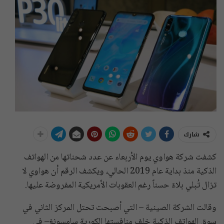
شارك
كشفت شركة هواوي يوم الأربعاء عن عدد شحناتها من الهواتف
الذكية منذ بداية عام 2019 الحالي، ويكشف الرقم أن هواوي لا
تزال تُبلي بلاءً حسناً رغم العقوبات الأمريكية المفروضة عليها.
وقالت الشركة الصينية – التي أصبحت تحتل المركز الثاني في
سوق الهواتف الذكية خلف منافستها الكورية سامسونغ– في