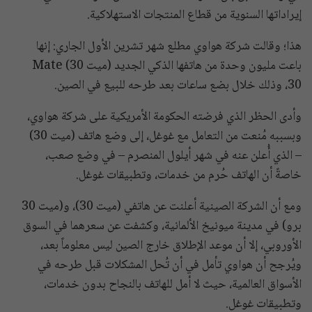
إيراداتها السنوية من قطاع المنتجات الاستهلاكية.
هذا؛ وقالت شركة هواوي مطلع شهر تشرين الأول الجاري: إنها
باعت مليون وحدة من هاتفها الذكي الجديد (ميت 30) Mate
30، وذلك خلال بضع ساعات بعد طرحه للبيع في الصين.
وأدى الحظر الذي فرضته الحكومة الأمريكية على شركة هواوي،
وبسببه مُنعت من التعامل مع غوغل، إلى وضع هاتف (ميت 30)
– الذي أُعلن عنه في شهر أيلول المنصرم – في وضع صعب،
خاصةً أن الهاتف حُرم من خدمات، وتطبيقات غوغل.
ومع أن الشركة الصينية أعلنت عن هاتفي (ميت 30)، و(ميت 30
برو) في مدينة ميونيخ الألمانية، وكشفت عن سعرهما في السوق
الأوروبي، إلا أن موعد الإطلاق خارج الصين ليس معلوماً بعد،
ويُرجح أن هواوي تأمل في أن تُحل المشكلات قبل طرحه في
الأسواق العالمية، حيث لا أمل للهاتف بالنجاح بدون خدمات،
وتطبيقات غوغل.