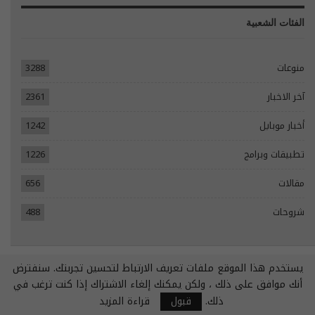
الفئات الشعبية
منوعات
3288
آخر الاخبار
2361
أخبار موبايل
1242
تطبيقات وبرامج
1226
مقالات
656
شروحات
488
يستخدم هذا الموقع ملفات تعريف الارتباط لتحسين تجربتك. سنفترض
© 2026 - جميع الحقوق محفوظة.
أنك موافق على ذلك ، ولكن يمكنك إلغاء الاشتراك إذا كنت ترغب في
تصميم مواقع انترنت:
Tecomsa
ذلك.
قبول
قراءة المزيد