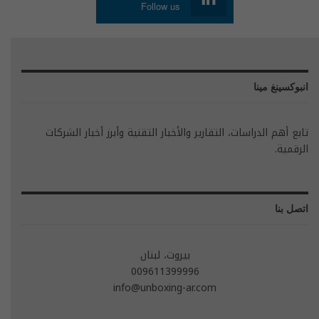
Follow us
انبوكسينغ مينا
تابع أهم الدراسات، التقارير والأخبار التقنية وأبرز أخبار الشركات
الرقمية.
اتصل بنا
بيروت، لبنان
009611399996
info@unboxing-ar.com