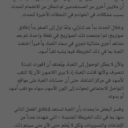
أن ملايين أخرى من المستخدمين لم تتمكن من الانضمام للحدث
بسبب مشكلات في الخوادم في اللحظات الأخيرة للحدث.
وخلال الحدث بدأ عد تنازلي، ولمّا نزل إلى الصفر بدأ إطلاق
صواريخ، ثم اجتمعت تلك الصواريخ في نقطة واحدة، ثم بعد
مشاهد أخرى متتالية تجري في سماء اللعبة، وأخيراً اختفت
اللعبة بما في ذلك الخريطة فيما يشبه ثقباً أسود.
والآن لا يمكن الوصول إلى اللعبة، ويُعتقد أن (فورت نايت)
تتصرف وكأنها قتلت اللعبة، إذ لا يرى اللاعبون الآن إلا الثقب
الأسود في مركز الشاشة، حتى أن حسابات اللعبة على مواقع
التواصل الاجتماعي تحولت إلى اللون الأسود، سواء مع ثقب أسود
أو بدونه.
وفسر البعض ما يحدث بأن اللعبة تستعد لإطلاق الفصل الثاني
منها، بما في ذلك الخريطة الجديدة – التي شهدت عدداً من
الإشاعات والتسريبات، ولكن لا يُعلم حتى الآن متى سيتم ذلك.