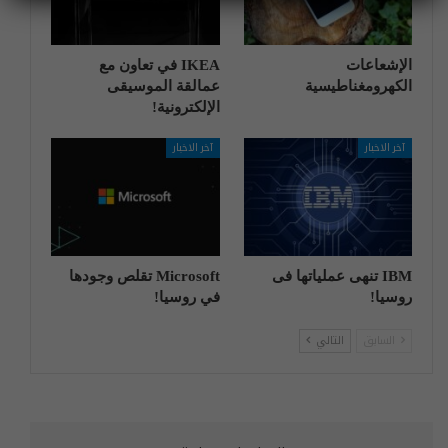
الإشعاعات
IKEA في تعاون مع
الكهرومغناطيسية
عمالقة الموسيقى
الإلكترونية!
آخر الاخبار
آخر الاخبار
IBM تنهی عملیاتها فی
Microsoft تقلص وجودها
روسیا!
في روسيا!
السابق
التالي