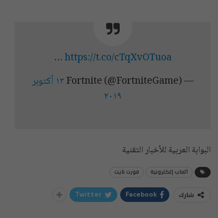
…
https://t.co/cTqXvOTuoa
— Fortnite (@FortniteGame)
١٣ أكتوبر
٢٠١٩
البوابة العربية للأخبار التقنية
ألعاب إلكترونية
فورت نايت
شارك
Twitter
Facebook