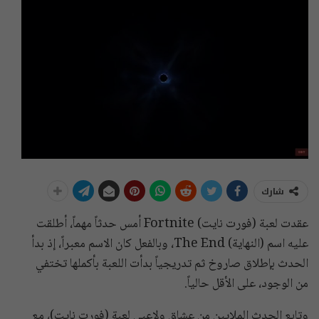
شارك
عقدت لعبة (فورت نايت) Fortnite أمس حدثاً مهماً، أطلقت
عليه اسم (النهاية) The End، وبالفعل كان الاسم معبراً، إذ بدأ
الحدث بإطلاق صاروخ ثم تدريجياً بدأت اللعبة بأكملها تختفي
من الوجود، على الأقل حالياً.
وتابع الحدث الملايين من عشاق ولاعبي لعبة (فورت نايت)، مع