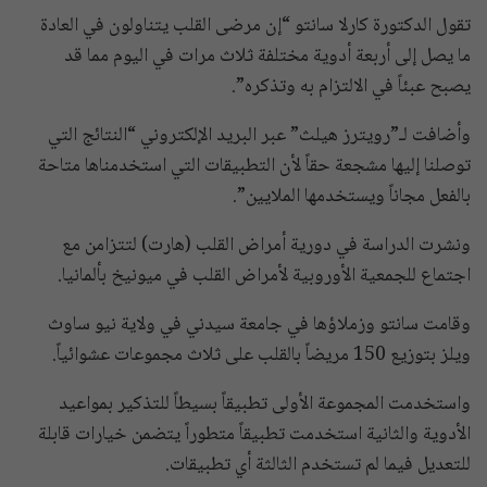
تقول الدكتورة كارلا سانتو “إن مرضى القلب يتناولون في العادة
ما يصل إلى أربعة أدوية مختلفة ثلاث مرات في اليوم مما قد
يصبح عبئاً في الالتزام به وتذكره”.
وأضافت لـ”رويترز هيلث” عبر البريد الإلكتروني “النتائج التي
توصلنا إليها مشجعة حقاً لأن التطبيقات التي استخدمناها متاحة
بالفعل مجاناً ويستخدمها الملايين”.
ونشرت الدراسة في دورية أمراض القلب (هارت) لتتزامن مع
اجتماع للجمعية الأوروبية لأمراض القلب في ميونيخ بألمانيا.
وقامت سانتو وزملاؤها في جامعة سيدني في ولاية نيو ساوث
ويلز بتوزيع 150 مريضاً بالقلب على ثلاث مجموعات عشوائياً.
واستخدمت المجموعة الأولى تطبيقاً بسيطاً للتذكير بمواعيد
الأدوية والثانية استخدمت تطبيقاً متطوراً يتضمن خيارات قابلة
للتعديل فيما لم تستخدم الثالثة أي تطبيقات.