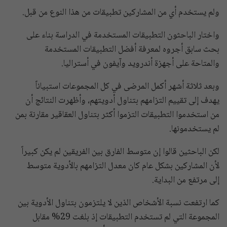
ولم يستخدم أي من المشاركين تطبيقات من هذا النوع من قبل.
واختار الباحثون التطبيقات المستخدمة في الدراسة بناء على
بحث سابق أجروه لمعرفة أفضل التطبيقات المستخدمة
والمتاحة على أجهزة أندرويد وآيفون في أستراليا.
وبعد ثلاثة أشهر أكمل المرضى في كل المجموعات استبياناً
يهدف إلى تقييم التزامهم بتناول أدويتهم، وأظهرت النتائج أن
من استخدموا التطبيقات التزموا أكثر بتناول العقاقير مقارنة بمن
لم يستخدمونها.
لكن الباحثين قالوا إن متوسط الفارق بين الفريقين لم يكن كبيراً
لأن المشاركين بشكل عام كان معدل التزامهم بالأدوية متوسط
إلى مرتفع من البداية.
كما ارتفعت نسبة الأشخاص الذين لا يلتزمون بتناول الأدوية بين
المجموعة التي لم تستخدم التطبيقات إذ بلغت 29% مقابل