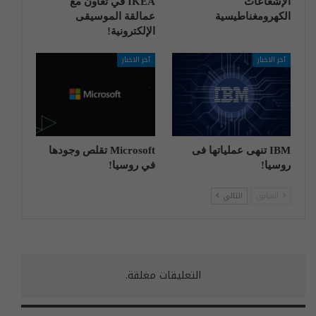
الإشعاعات
IKEA في تعاون مع
الكهرومغناطيسية
عمالقة الموسيقى
الإلكترونية!
آخر الاخبار
آخر الاخبار
IBM تنهی عملیاتها فی
Microsoft تقلص وجودها
روسیا!
في روسيا!
السابق
التالي
التعليقات مغلقة.