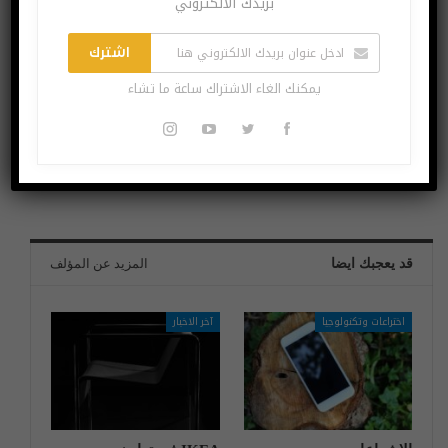
بريدك الالكتروني
اشترك
يمكنك الغاء الاشتراك ساعة ما تشاء
البوست السابق
البوست القادم
بايبال تنسحب من
أمازون تنتج حاسوباً
مشروع Libra الخاص
لوحياً للأطفال
بفيسبوك
قد يعجبك ايضا
المزيد عن المؤلف
اختراعات وتكنولوجيا
آخر الاخبار