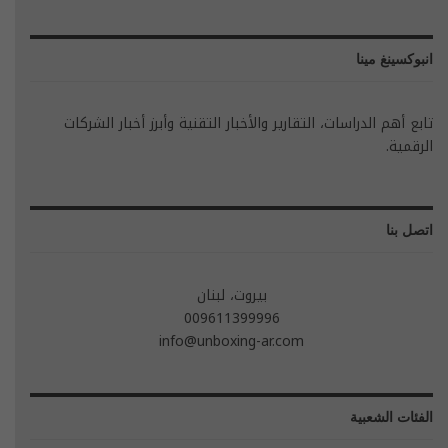
انبوكسينغ مينا
تابع أهم الدراسات، التقارير والأخبار التقنية وأبرز أخبار الشركات
الرقمية.
اتصل بنا
بيروت، لبنان
009611399996
info@unboxing-ar.com
الفئات الشعبية