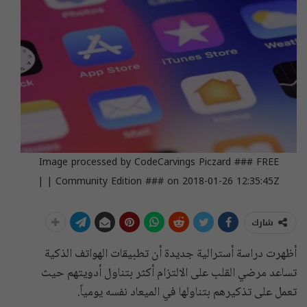
Image processed by CodeCarvings Piczard ### FREE
Community Edition ### on 2018-01-26 12:35:45Z | |
شارك
أظهرت دراسة أسترالية جديدة أن تطبيقات الهواتف الذكية
تساعد مرضي القلب على الالتزام أكثر بتناول أدويتهم حيث
تعمل على تذكيرهم بتناولها في الميعاد نفسه يومياً.