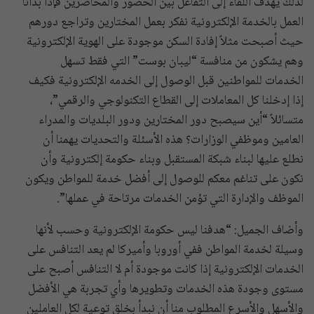
لذلك يهدف اللقاء إلى التفاعل بين الحضور والمحاضرين فإذا بدأنا
العمل بالخدمة الإلكترونية نفكر بعمل المختارين وتراجع دورهم
حيث أصبحت مثلاً إفادة السكن موجودة على الهوية الإلكترونية
وهم يشكون من منافسة “ليبان بوست” التي فقط تسهل
الخدمات للمواطنين قبل الوصول إلى الخدمه الإلكترونية فكيف
إذا إدخلنا كل المعاملات إلى القطاع التكنولوجي والرقمي”،
متسائلاً “أين سيصبح دور المختارين ودور البلديات والمدراء
العامين وموظفي الوزارات؟ هذه الأسئلة والتحديات يهمنا أن
نطلع عليها لبناء شبكة المستقبل وبناء حكومة إلكترونية وأن
نكون على تناغم معكم للوصول إلى أفضل خدمة للمواطن ويكون
الموظف والإدارة التي تؤمن الخدمات مرتاحة في عملها”.
وأضاف الجميل: “هدفنا ليس حكومة الإلكترونية وحسب لأنها
وسيلة لخدمة المواطن ففي أوروبا وأميركا لم يعد التنافس على
الخدمات الإلكترونية إذا كانت موجودة أم لا التنافس أصبح على
مستوى وجودة هذه الخدمات وتطويرها وأي تجربة هي الأفضل
والأسهل والأسرع المطلوب منا أن نبدأ بخلق توعية لكل العاملين