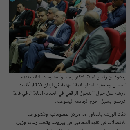
بدعوة من رئيس لجنة التكنولوجيا والمعلومات النائب نديم
الجميل وجمعية المعلوماتية المهنية في لبنان PCA، نُظّمت
ورشة عمل حول “التحول الرقمي في الخدمة العامة”، في قاعة
فرنسوا باسيل، حرم الجامعة اليسوعية.
تمّت الورشة بالتعاون مع مركز المعلوماتية وتكنولوجيا
للاتصالات في نقابة المحامين في بيروت، وتحت رعاية وزيرة