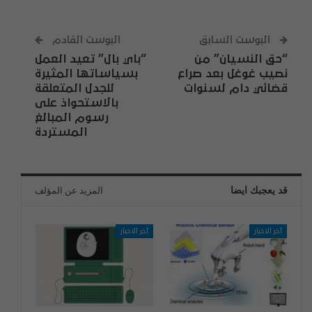
البوست السابق
البوست القادم
“حق النسيان” من
“باي بال” تعيد العمل
نصيب غوغل بعد صراع
بسياساتها المثيرة
قضائي دام لسنوات
للجدل المتعلقة
بالاستحواذ على
رسوم المبالغ
المستردة
قد يعجبك ايضا
المزيد عن المؤلف
آخر الاخبار
آخر الاخبار