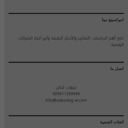
انبوكسينغ مينا
تابع أهم الدراسات، التقارير والأخبار التقنية وأبرز أخبار الشركات
الرقمية.
اتصل بنا
بيروت، لبنان
009611399996
info@unboxing-ar.com
الفئات الشعبية