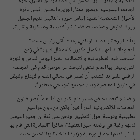
الداخلية والبلديات ريا الحسن، في قاعة فرنسوا باسيل، حرم
الجامعة اليسوعية، وبضور ممثل الوزيرة الحسن رئيس دائرة
الأحوال الشخصية العميد إلياس خوري، النائبين نديم الجميل
ورولا الطبش وشخصيات قضائية وأكاديمية وعسكرية ونقابية.
بدأت الورشة بالنشيد الوطني، بعدها ألقى رئيس جمعية
المعلوماتية المهنية كميل مكرزل كلمة قال فيها: “في زمن
أصبحت فيه المعلوماتية والاتصالات الخبز اليومي للناس والثورة
التي يعيش بها العالم نلتقي لنبحث عن موطئ قدم في المجتمع
الرقمي يليق بنا كشعب أن نسير في مجالي العلم والإبداع ولنبقى
في طريق المعاصرة وبناء مجتمع نموذجي متطور”.
وأضاف: “بعد مخاض عسير دام أكثر من 14 عاماً أبصر قانون
المعاملات الإلكترونية النور أخيراً ولكن من دون مراسيم
تطبيقية وتوعية حول التطبيق. ونحن على ثقة أن جميع القيمين
لديهم رغبة في وضعه حيز التنفيذ”، شاكراً “المبادرة التي قام بها
النائب نديم الجميل ورعاية وزيرة الداخلية ريا الحسن حيث