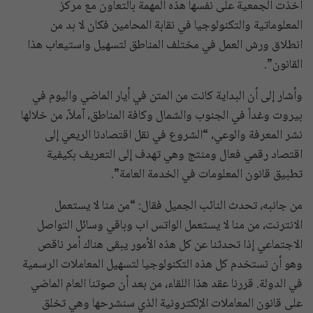
أخذت الجمعية على نفسها هذه المهمة بالتعاون مع مركز
المعلوماتية والتكنولوجيا في نقابة المحامين فكان لا بد من
انطلاق ورش العمل في مختلف المناطق لتسهيل واستيعاب هذا
القانون”.
وأشار إلى أن البداية كانت من المتن في أيار الماضي واليوم في
بيروت وغداً في الجنوب والشمال وكافة المناطق، آملاً، من خلالها
نشر المعرفة والوعي، “الشروع في نقل اقتصادنا الريعي إلى
اقتصاد رقمي فعال ومنتج وهي تهدف إلى التعريف بكيفية
تطبيق قانون المعلومات في الخدمة العامة”.
من جانبه، تحدث النائب الجميل فقال: “من منا لا يستعمل
الانترنت، من منا لا يستعمل الواتس اب وباقي وسائل التواصل
الاجتماعي إذا تحدثنا عن كل هذه الأمور يبقى هناك أمر ناقص
وهو أن نستخدم كل هذه التكنولوجيا لتسهيل المعاملات الرسمية
في الدولة. قررنا عقد هذا اللقاء، من بعد أن صوتنا العام الماضي
على قانون المعاملات الإلكترونية الذي سنشرحها وهي تخلق