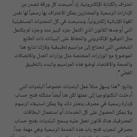
اعتراف بالكتابة الإلكترونية، إذ أصبحت كل ورقة تصدر من
الإدارات الرسمية والمختارين يمكن الاعتراف بها رسمياً لها نفس
القوة الإثباتية إلكترونياً، وسنبحث في كل التحديات المستقبلية
التي أوجدها القانون الذي اكتمل جزء كبير منه وجزء لم يكتمل
مثل التوقيع الإلكتروني والحفاظ على البيانات ذات الطابع
الشخصي التي تحتاج إلى مراسيم تطبيقية ولازلنا نتابع هذا
الموضوع مع الوزارات المختصة مثل وزارات العدل والاتصالات
والصحة والاقتصاد لوضع هذه المراسيم والبدء بالتطبيق
الفعلي”.
وتابع: “هذا يسهل مثلاً عمل البلديات خصوصاً البلديات التي
أدخلت التكنولوجيا إلى عملها لكن هنا أيضاً مشكله فتح حساب
لإدارة رسمية في مصرف يتعذر ذلك ولا يمكن استيفاء الرسوم
ولا يمكن الحصول على كل الخدمات أو استعمال البطاقات
المصرفية، هناك قانون نعمل عليه يسمح للبلديات بفتح حساب
مصرفي لنجرب فتح باب هذه الخدمة الرسمية وهي مهمة جداً.