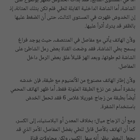
أما في المستوى السابع، فقد بدأت الخدوش تظهر بوضوح على
الشاشة، أما الشاشة الداخلية القابلة للطي فلم تكن بتلك المتانة، إذ
إن الخدوش ظهرت في المستوى الثالث، حتى أن الضغط عليها
بالظفر قد يترك أثراً عليها.
ولأن الهاتف يأتي مع مفاصل في المنتصف، حيث يوجد فراغ
يسمح بطي الشاشة، فقد وضعت القناة بعض رمل الشاطئ على
الشاشة ثم طوتها، وبعد الهز قليلاً علق بعض الرمل داخل
المفاصل.
ولأن إطار الهاتف مصنوع من الألمنيوم مع طبقة، فإن خدشه
بشفرة أسفر عن نزع الطبقة الملونة فقط، أما ظهر الهاتف المحمي
أيضاً بطبقة من زجاج غوريلا غلاس 6 فقد تحمل الخدش
باستخدام الشفرة.
ومع أن الزجاج ميال؛ بخلاف المعدن أو البلاستيك، إلى الكسر،
كما أن الهاتف بالأصل قابل للطي بفضل المفاصل، الأمر الذي قد
يجعل البعض يظن أنه سهل الكسر، ولكن محاولات قناة