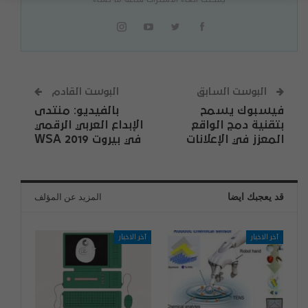
البوست السابق
البوست القادم
فيسبوك يسمح
بالفيديو: منتدى
بتقنية دمج الواقع
الإبداع العربي الرقمي
المعزز في الإعلانات
في بيروت WSA 2019
قد يعجبك ايضا
المزيد عن المؤلف
آخر الاخبار
آخر الاخبار