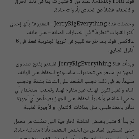
فولد Galaxy Fold، لعدد من الاختبارات، بما في ذلك الحرق
والانحناء، فضلاً عن الخدش بأدوات حادة.
وحصلت قناة JerryRigEverything – المعروفة بأنها إحدى
أكثر القنوات “تطرفاً” في اختبارات المتانة – على هاتف
غالاكسي فولد بعد طرحه للبيع في كوريا الجنوبية فقط في 6
أيلول الجاري.
وبدأت قناة JerryRigEverything الفيديو بفتح صندوق
الجهاز ثم استعراض تحذيرات سامسونج للحفاظ على الهاتف
سليماً، بما في ذلك: تجنب الضغط على الشاشة بشدة، وتجنب
الماء والغبار لكون الهاتف غير مقاوم لهما، وتجنب استخدام أي
حامي للشاشة، وأخيراً الحفاظ على الجهاز بعيداً عن أي أجهزة
تتأثر بالمغناطيس، مثل بطاقات الائتمان، والأجهزة الطبية.
ثم بدأ الاختبار بخدش الشاشة الخارجية التي تمكنت من تحمل
حتى المستوى السادس من الخدش المتعمد بأداة معدنية حادة،