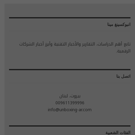
انبوكسينغ مينا
تابع أهم الدراسات، التقارير والأخبار التقنية وأبرز أخبار الشركات
الرقمية.
اتصل بنا
بيروت، لبنان
009611399996
info@unboxing-ar.com
الفئات الشعبية