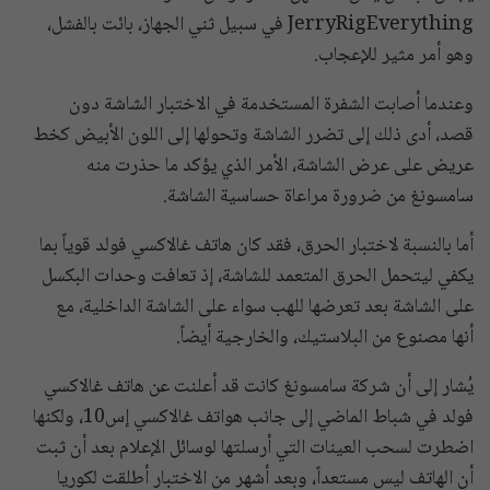
JerryRigEverything في سبيل ثني الجهاز، بائت بالفشل،
وهو أمر مثير للإعجاب.
وعندما أصابت الشفرة المستخدمة في الاختبار الشاشة دون
قصد، أدى ذلك إلى تضرر الشاشة وتحولها إلى اللون الأبيض كخط
عريض على عرض الشاشة، الأمر الذي يؤكد ما حذرت منه
سامسونغ من ضرورة مراعاة حساسية الشاشة.
أما بالنسبة لاختبار الحرق، فقد كان هاتف غالاكسي فولد قوياً بما
يكفي ليتحمل الحرق المتعمد للشاشة، إذ تعافت وحدات البكسل
على الشاشة بعد تعرضها للهب سواء على الشاشة الداخلية، مع
أنها مصنوع من البلاستيك، والخارجية أيضاً.
يُشار إلى أن شركة سامسونغ كانت قد أعلنت عن هاتف غالاكسي
فولد في شباط الماضي إلى جانب هواتف غالاكسي إس10، ولكنها
اضطرت لسحب العينات التي أرسلتها لوسائل الإعلام بعد أن ثبت
أن الهاتف ليس مستعداً، وبعد أشهر من الاختبار أطلقت لكوريا